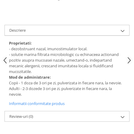
Digestie
Unturi alimentare
Imunitate
Sucuri
Memorie
Produse instant
Somn usor
Lapte
Descriere
Produse sanatate sexuala
Paste
Snacksuri
Proprietati:
Produse pentru Ea
- dezobstruant nazal, imunostimulator local.
Superalimente
Potenta barbati
- solutie marina filtrata microbiologic cu echinaceea actionand
Atelierul de cafea si ceaiuri
Produse pentru sportivi
pozitiv asupra mucoasei nazale, umectand-o, indepartand
mecanic alergenii, crescand imunitatea locala si fluidificand
Cafea
Proteine
mucozitatile.
Ceaiuri simple
Suplimente fitness
Mod de administrare:
Ceaiuri medicinale compuse
Copii - 1 doza de 3 ori pe zi, pulverizata in fiecare nara, la nevoie.
Batoane proteice
Adulti - 2-3 dozede 3 ori pe zi, pulverizate in fiecare nara, la
Ceaiuri Maté
Pentru antrenament
nevoie.
Cafea verde
Mama si copilul
Informatii conformitate produs
Ulei de Cocos
Produse pentru copii
Ulei de cocos de uz alimentar
Review-uri
(0)
Sarcina si alaptare
Ulei de cocos de uz cosmetic
Alte produse din Cocos