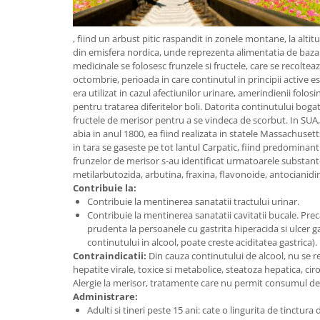
, fiind un arbust pitic raspandit in zonele montane, la altit
din emisfera nordica, unde reprezenta alimentatia de baza a
medicinale se folosesc frunzele si fructele, care se recolteaz
octombrie, perioada in care continutul in principii active e
era utilizat in cazul afectiunilor urinare, amerindienii folosi
pentru tratarea diferitelor boli. Datorita continutului bogat
fructele de merisor pentru a se vindeca de scorbut. In SUA,
abia in anul 1800, ea fiind realizata in statele Massachuse
in tara se gaseste pe tot lantul Carpatic, fiind predominan
frunzelor de merisor s-au identificat urmatoarele substant
metilarbutozida, arbutina, fraxina, flavonoide, antocianidin
Contribuie la:
Contribuie la mentinerea sanatatii tractului urinar.
Contribuie la mentinerea sanatatii cavitatii bucale. Pre
prudenta la persoanele cu gastrita hiperacida si ulcer g
continutului in alcool, poate creste aciditatea gastrica).
Contraindicatii:
Din cauza continutului de alcool, nu se 
hepatite virale, toxice si metabolice, steatoza hepatica, ciro
Alergie la merisor, tratamente care nu permit consumul de 
Administrare:
Adulti si tineri peste 15 ani: cate o lingurita de tinctura