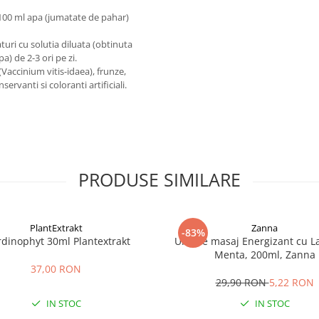
n 100 ml apa (jumatate de pahar)
turi cu solutia diluata (obtinuta
a) de 2-3 ori pe zi.
 (Vaccinium vitis-idaea), frunze,
rvanti si coloranti artificiali.
PRODUSE SIMILARE
PlantExtrakt
Zanna
-83%
rdinophyt 30ml Plantextrakt
Ulei de masaj Energizant cu L
Menta, 200ml, Zanna
37,00 RON
29,90 RON
5,22 RON
IN STOC
IN STOC