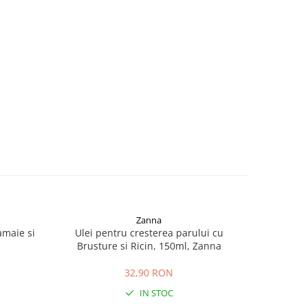
Zanna
amaie si
Ulei pentru cresterea parului cu
Spray cu U
Brusture si Ricin, 150ml, Zanna
32,90 RON
IN STOC