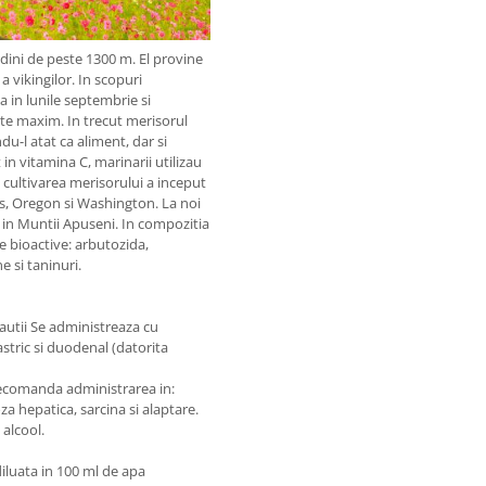
udini de peste 1300 m. El provine
 vikingilor. In scopuri
a in lunile septembrie si
ste maxim. In trecut merisorul
ndu-l atat ca aliment, dar si
 in vitamina C, marinarii utilizau
 cultivarea merisorului a inceput
tts, Oregon si Washington. La noi
t in Muntii Apuseni. In compozitia
e bioactive: arbutozida,
e si taninuri.
cautii Se administreaza cu
astric si duodenal (datorita
recomanda administrarea in:
za hepatica, sarcina si alaptare.
alcool.
 diluata in 100 ml de apa