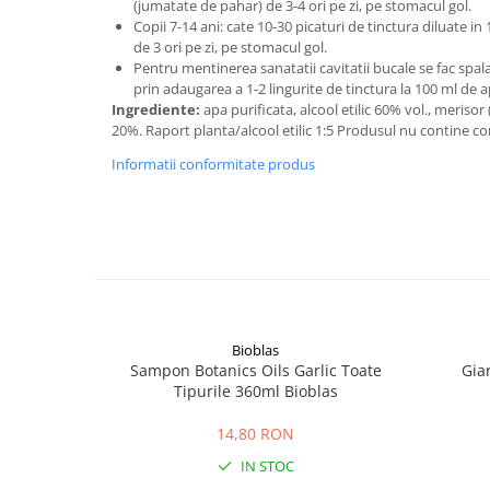
(jumatate de pahar) de 3-4 ori pe zi, pe stomacul gol.
Copii 7-14 ani: cate 10-30 picaturi de tinctura diluate i
de 3 ori pe zi, pe stomacul gol.
Pentru mentinerea sanatatii cavitatii bucale se fac spala
prin adaugarea a 1-2 lingurite de tinctura la 100 ml de ap
Ingrediente:
apa purificata, alcool etilic 60% vol., merisor
20%. Raport planta/alcool etilic 1:5 Produsul nu contine conse
Informatii conformitate produs
Bioblas
Sampon Botanics Oils Garlic Toate
Gia
Tipurile 360ml Bioblas
14,80 RON
IN STOC