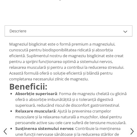
Digestie
Unturi alimentare
Imunitate
Sucuri
Memorie
Produse instant
Somn usor
Lapte
Descriere
Produse sanatate sexuala
Paste
Snacksuri
Magneziul bisglicinat este o formă premium a magneziului,
Produse pentru Ea
cunoscută pentru biodisponibilitatea ridicată și absorbția
Superalimente
Potenta barbati
eficientă. Suplimentul nostru de magneziu bisglicinat este creat
Atelierul de cafea si ceaiuri
Produse pentru sportivi
pentru a sprijini funcționarea optimă a sistemului nervos,
relaxarea musculară și pentru a contribui la reducerea stresului.
Cafea
Proteine
Această formulă oferă o soluție eficientă și blândă pentru
Ceaiuri simple
Suplimente fitness
completarea necesarului zilnic de magneziu.
Beneficii:
Ceaiuri medicinale compuse
Batoane proteice
Ceaiuri Maté
Absorbție superioară
: Forma de magneziu chelată cu glicină
Pentru antrenament
oferă o absorbție imbunătățită și o toleranță digestivă
Cafea verde
Mama si copilul
superioară, reducând riscul de disconfort gastrointestinal.
Ulei de Cocos
Relaxare musculară
: Ajută la prevenirea crampelor
Produse pentru copii
musculare și la relaxarea naturală a mușchilor, ideal pentru
Ulei de cocos de uz alimentar
Sarcina si alaptare
persoanele active sau cele care suferă de tensiune musculară.
Ulei de cocos de uz cosmetic
Susținerea sistemului nervos
: Contribuie la menținerea
Alte produse din Cocos
unei funcții nervoase sănătoase și la reducerea stărilor de