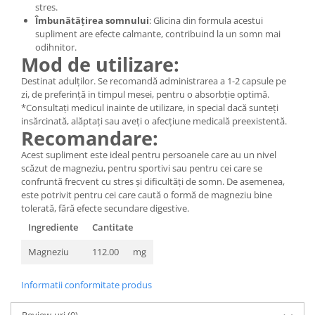
stres.
Îmbunătățirea somnului
: Glicina din formula acestui
supliment are efecte calmante, contribuind la un somn mai
odihnitor.
Mod de utilizare:
Destinat adulților. Se recomandă administrarea a 1-2 capsule pe
zi, de preferință in timpul mesei, pentru o absorbție optimă.
*Consultați medicul inainte de utilizare, in special dacă sunteți
insărcinată, alăptați sau aveți o afecțiune medicală preexistentă.
Recomandare:
Acest supliment este ideal pentru persoanele care au un nivel
scăzut de magneziu, pentru sportivi sau pentru cei care se
confruntă frecvent cu stres și dificultăți de somn. De asemenea,
este potrivit pentru cei care caută o formă de magneziu bine
tolerată, fără efecte secundare digestive.
Ingrediente
Cantitate
Magneziu
112.00
mg
Informatii conformitate produs