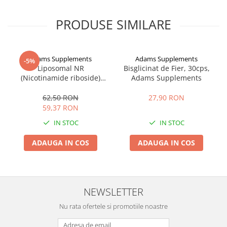
PRODUSE SIMILARE
Adams Supplements
Adams Supplements
-5%
Liposomal NR
Bisglicinat de Fier, 30cps,
(Nicotinamide riboside)
Adams Supplements
300mg 30cps, Adams
Supplements
62,50 RON
27,90 RON
59,37 RON
IN STOC
IN STOC
ADAUGA IN COS
ADAUGA IN COS
NEWSLETTER
Nu rata ofertele si promotiile noastre