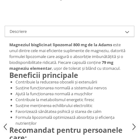
Digestie
Unturi alimentare
Imunitate
Sucuri
Memorie
Produse instant
Somn usor
Lapte
Descriere
Produse sanatate sexuala
Paste
Snacksuri
Magneziul bisglicinat lipozomal 800 mg de la Adams
este
Produse pentru Ea
unul dintre cele mai eficiente suplimente de magneziu, datorită
Superalimente
Potenta barbati
formulei lipozomale care asigură o absorbție imbunătățită și o
Atelierul de cafea si ceaiuri
Produse pentru sportivi
biodisponibilitate ridicată. Fiecare capsulă conține
79 mg
magneziu elementar
, ușor de tolerat și blând cu stomacul.
Cafea
Proteine
Beneficii principale
Ceaiuri simple
Suplimente fitness
Contribuie la reducerea oboselii și extenuării
Ceaiuri medicinale compuse
Batoane proteice
Susține funcționarea normală a sistemului nervos
Ceaiuri Maté
Ajută la funcționarea normală a mușchilor
Pentru antrenament
Contribuie la metabolismul energetic firesc
Cafea verde
Mama si copilul
Susține menținerea echilibrului electrolitic
Ulei de Cocos
Favorizează sănătatea psihică și starea de calm
Produse pentru copii
Formula lipozomală optimizează absorbția și eficiența
Ulei de cocos de uz alimentar
Sarcina si alaptare
nutrienților
Ulei de cocos de uz cosmetic
Recomandat pentru persoanele
Alte produse din Cocos
care: