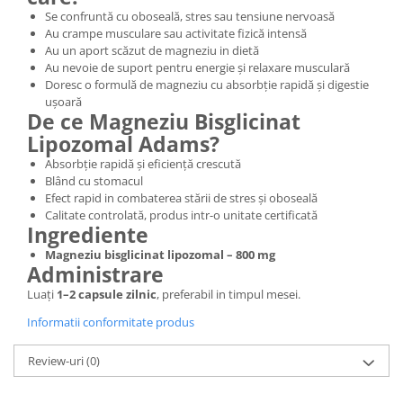
Se confruntă cu oboseală, stres sau tensiune nervoasă
Au crampe musculare sau activitate fizică intensă
Au un aport scăzut de magneziu in dietă
Au nevoie de suport pentru energie și relaxare musculară
Doresc o formulă de magneziu cu absorbție rapidă și digestie
ușoară
De ce Magneziu Bisglicinat
Lipozomal Adams?
Absorbție rapidă și eficiență crescută
Blând cu stomacul
Efect rapid in combaterea stării de stres și oboseală
Calitate controlată, produs intr-o unitate certificată
Ingrediente
Magneziu bisglicinat lipozomal – 800 mg
Administrare
Luați
1–2 capsule zilnic
, preferabil in timpul mesei.
Informatii conformitate produs
Review-uri
(0)