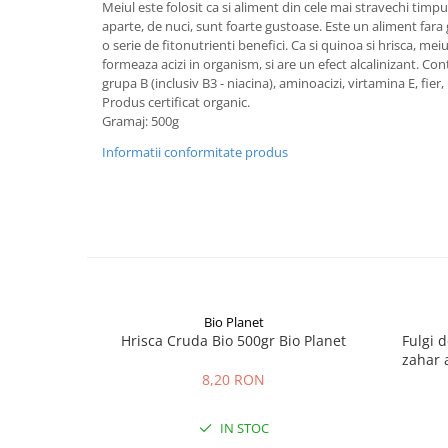
Meiul este folosit ca si aliment din cele mai stravechi tim
Digestie
Unturi alimentare
aparte, de nuci, sunt foarte gustoase. Este un aliment fara
Imunitate
Sucuri
o serie de fitonutrienti benefici. Ca si quinoa si hrisca, mei
Memorie
Produse instant
formeaza acizi in organism, si are un efect alcalinizant. Con
grupa B (inclusiv B3 - niacina), aminoacizi, virtamina E, fier
Somn usor
Lapte
Produs certificat organic.
Produse sanatate sexuala
Paste
Gramaj: 500g
Snacksuri
Produse pentru Ea
Informatii conformitate produs
Superalimente
Potenta barbati
Atelierul de cafea si ceaiuri
Produse pentru sportivi
Cafea
Proteine
Ceaiuri simple
Suplimente fitness
Ceaiuri medicinale compuse
Batoane proteice
Ceaiuri Maté
Pentru antrenament
Bio Planet
Cafea verde
Mama si copilul
Hrisca Cruda Bio 500gr Bio Planet
Fulgi d
Ulei de Cocos
zahar 
Produse pentru copii
8,20 RON
Ulei de cocos de uz alimentar
Sarcina si alaptare
Ulei de cocos de uz cosmetic
IN STOC
Alte produse din Cocos