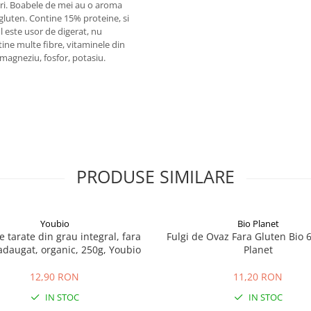
puri. Boabele de mei au o aroma
 gluten. Contine 15% proteine, si
ul este usor de digerat, nu
tine multe fibre, vitaminele din
, magneziu, fosfor, potasiu.
PRODUSE SIMILARE
Youbio
Bio Planet
e tarate din grau integral, fara
Fulgi de Ovaz Fara Gluten Bio 600
adaugat, organic, 250g, Youbio
Planet
12,90 RON
11,20 RON
IN STOC
IN STOC