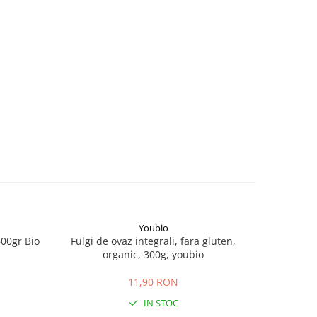
Youbio
gr Bio
Fulgi de ovaz integrali, fara gluten,
Fulgi de O
organic, 300g, youbio
11,90 RON
IN STOC