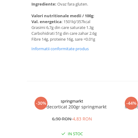
Digestie
Unturi alimentare
Ingrediente:
Ovaz fara gluten.
Imunitate
Sucuri
Valori nutritionale medii / 100g
:
Memorie
Produse instant
Val. energetica
: 1501kJ/357kcal
Somn usor
Lapte
Grasimi 6,7g din care saturate 1.3g
Carbohidrati 51g din care zahar 2.6g
Produse sanatate sexuala
Paste
Fibre 14g, proteine 16g, sare <0.01g
Snacksuri
Produse pentru Ea
Informatii conformitate produs
Superalimente
Potenta barbati
Atelierul de cafea si ceaiuri
Produse pentru sportivi
Cafea
Proteine
Ceaiuri simple
Suplimente fitness
Ceaiuri medicinale compuse
Batoane proteice
Ceaiuri Maté
Pentru antrenament
Cafea verde
springmarkt
Mama si copilul
-30%
-44%
Mei decorticat 200gr springmarkt
Mini R
Ulei de Cocos
Produse pentru copii
Ulei de cocos de uz alimentar
6,90 RON
4,83 RON
Sarcina si alaptare
Ulei de cocos de uz cosmetic
IN STOC
Alte produse din Cocos