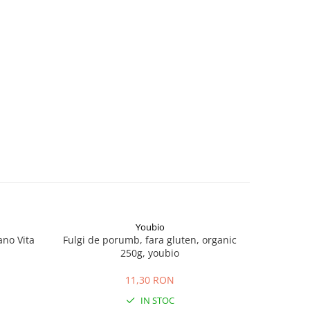
Youbio
-5%
ano Vita
Fulgi de porumb, fara gluten, organic
Cuscus d
250g, youbio
2
11,30 RON
IN STOC