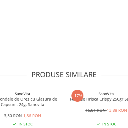
PRODUSE SIMILARE
SanoVita
SanoVita
-17%
ondele de Orez cu Glazura de
Fulgi de Hrisca Crispy 250gr S
Capsuni, 24g, Sanovita
16,81 RON
13,88 RON
3,30 RON
1,86 RON
IN STOC
IN STOC