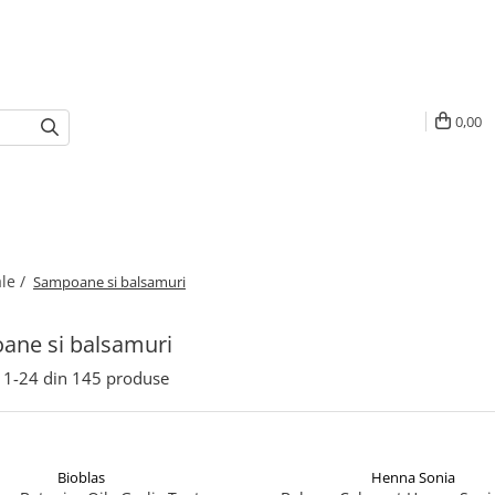
0,00
le /
Sampoane si balsamuri
ane si balsamuri
1-
24
din
145
produse
Bioblas
Henna Sonia