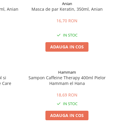
Anian
ml, Anian
Masca de par Keratin, 350ml, Anian
16,70 RON
IN STOC
ADAUGA IN COS
Hammam
l si
Sampon Caffeine Therapy 400ml Pielor
e Care
Hammam el Hana
18,69 RON
IN STOC
ADAUGA IN COS