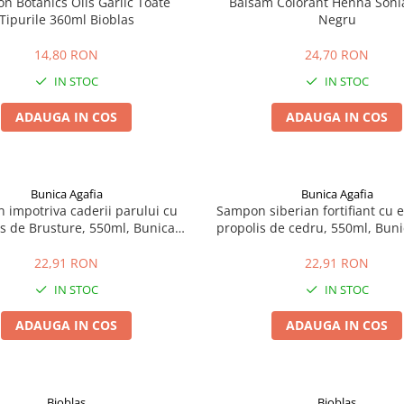
n Botanics Oils Garlic Toate
Balsam Colorant Henna Soni
Tipurile 360ml Bioblas
Negru
14,80 RON
24,70 RON
IN STOC
IN STOC
ADAUGA IN COS
ADAUGA IN COS
Bunica Agafia
Bunica Agafia
 impotriva caderii parului cu
Sampon siberian fortifiant cu e
is de Brusture, 550ml, Bunica
propolis de cedru, 550ml, Buni
Agafia
22,91 RON
22,91 RON
IN STOC
IN STOC
ADAUGA IN COS
ADAUGA IN COS
Bioblas
Bioblas