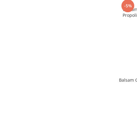
-5%
Balsam
Propol
Balsam 