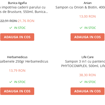
Bunica Agafia
Anian
 impotriva caderii parului cu
Sampon cu Onion & Biotin, 400
is de Brusture, 550ml, Bunica
Agafia
13,00 RON
22,91 RON
21,76 RON
IN STOC
IN STOC
ADAUGA IN COS
ADAUGA IN COS
Herbamedicus
Life Care
Galbenele 250gr Herbamedicus
Sampon 3 in1 cu panteno
PHYTOCOMPLEX, 500ml, Lif
13,79 RON
38,30 RON
IN STOC
IN STOC
ADAUGA IN COS
ADAUGA IN COS