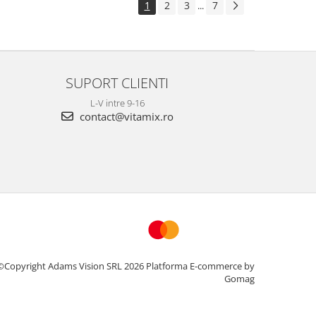
1
2
3
7
...
SUPORT CLIENTI
L-V intre 9-16
contact@vitamix.ro
©Copyright Adams Vision SRL 2026
Platforma E-commerce by
Gomag