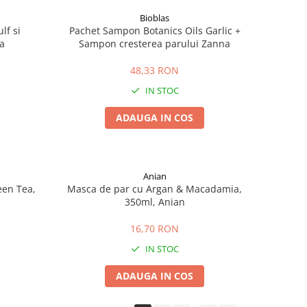
Bioblas
lf si
Pachet Sampon Botanics Oils Garlic +
ia
Sampon cresterea parului Zanna
48,33 RON
IN STOC
ADAUGA IN COS
Anian
een Tea,
Masca de par cu Argan & Macadamia,
350ml, Anian
16,70 RON
IN STOC
ADAUGA IN COS