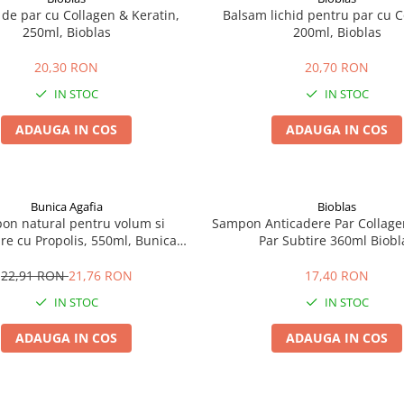
de par cu Collagen & Keratin,
Balsam lichid pentru par cu C
250ml, Bioblas
200ml, Bioblas
20,30 RON
20,70 RON
IN STOC
IN STOC
ADAUGA IN COS
ADAUGA IN COS
Bunica Agafia
Bioblas
on natural pentru volum si
Sampon Anticadere Par Collage
ire cu Propolis, 550ml, Bunica
Par Subtire 360ml Biobl
Agafia
22,91 RON
21,76 RON
17,40 RON
IN STOC
IN STOC
ADAUGA IN COS
ADAUGA IN COS