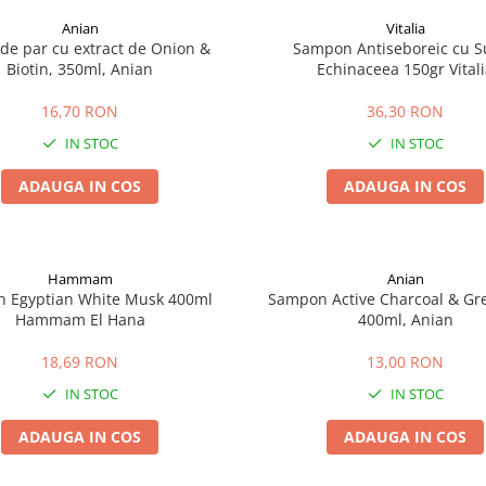
Anian
Vitalia
de par cu extract de Onion &
Sampon Antiseboreic cu Su
Biotin, 350ml, Anian
Echinaceea 150gr Vital
16,70 RON
36,30 RON
IN STOC
IN STOC
ADAUGA IN COS
ADAUGA IN COS
Hammam
Anian
 Egyptian White Musk 400ml
Sampon Active Charcoal & Gr
Hammam El Hana
400ml, Anian
18,69 RON
13,00 RON
IN STOC
IN STOC
ADAUGA IN COS
ADAUGA IN COS