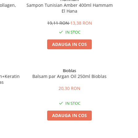
ollagen,
Sampon Tunisian Amber 400ml Hammam
El Hana
19,11 RON
13,38 RON
IN STOC
ADAUGA IN COS
Bioblas
n+Keratin
Balsam par Argan Oil 250ml Bioblas
as
20,30 RON
IN STOC
ADAUGA IN COS