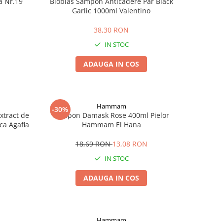
a Nr.19
Bioblas Sampon Anticadere Par Black
Garlic 1000ml Valentino
38,30 RON
IN STOC
ADAUGA IN COS
Hammam
-30%
xtract de
Sampon Damask Rose 400ml Pielor
ca Agafia
Hammam El Hana
18,69 RON
13,08 RON
IN STOC
ADAUGA IN COS
Hammam