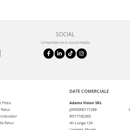
SOCIAL
Urmareste-ne in social media
DATE COMERCIALE
 Plata
Adams Vision SRL
e Retur
J2005000171268
Produselor
RO17182365
de Retur
str.Lunga 124
Livezeni, Mures