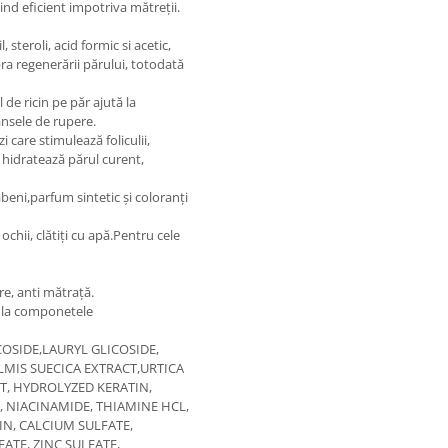
ind eficient impotriva mătreții.
, steroli, acid formic si acetic,
pra regenerării părului, totodată
de ricin pe păr ajută la
nsele de rupere.
zi care stimulează foliculii,
 hidratează părul curent,
beni,parfum sintetic și coloranți
ochii, clătiți cu apă.Pentru cele
re, anti mătrață.
e la componetele
OSIDE,LAURYL GLICOSIDE,
LMIS SUECICA EXTRACT,URTICA
CT, HYDROLYZED KERATIN,
 NIACINAMIDE, THIAMINE HCL,
N, CALCIUM SULFATE,
TE, ZINC SULFATE,