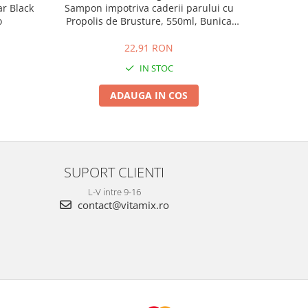
r Black
Sampon impotriva caderii parului cu
Sampon sib
o
Propolis de Brusture, 550ml, Bunica
propolis d
Agafia
22,91 RON
IN STOC
ADAUGA IN COS
SUPORT CLIENTI
L-V intre 9-16
contact@vitamix.ro