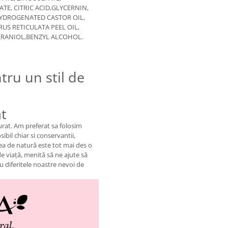
E, CITRIC ACID,GLYCERNIN,
YDROGENATED CASTOR OIL,
RUS RETICULATA PEEL OIL,
ERANIOL,BENZYL ALCOHOL.
tru un stil de
at
urat. Am preferat sa folosim
ibil chiar si conservantii,
rea de natură este tot mai des o
e viaţă, menită să ne ajute să
ru diferitele noastre nevoi de