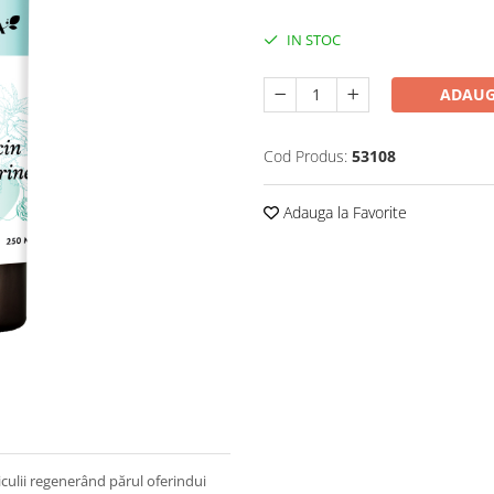
IN STOC
ADAUG
Cod Produs:
53108
Adauga la Favorite
iculii regenerând părul
oferindui