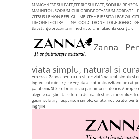
MANGANESE SULFATE,FERRIC SULFATE, SODIUM BENZONAT
MANNITOL, SODIUM CHILORIDE,POTASSIUM SORBATE, H
CITRUS LEMON PEEL OIL, MENTHA PIPERITA LEAF OIL,CIT
LIMONETE,CITRAL, LINALOOL,CITRONELLOL,EUGENOL,G
Substanțe prezente in mod natural in uleiurile esențiale.
Zanna - Pen
viata simplu, natural si cur
Am creat Zanna, pentru un stil de viață natural, simplu si c
ingrediente de origine vegetala, naturale, evitand pe cat pos
parabenii, SLS, colorantii sau parfumuri sintetice. Apropie
alegere conştientă, o formă de manifestare a unei filozofi d
găsim soluţii şi răspunsuri simple, curate, nealterate, pent
ingrijire.