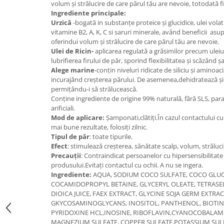
volum și strălucire de care părul tău are nevoie, totodată fi
Digestie
Unturi alimentare
Ingrediente principale:
Imunitate
Sucuri
Urzică
-bogată in substanțe proteice şi glucidice, ulei volatil
Memorie
Produse instant
vitamine B2, A, K, C si saruri minerale, având beneficii asu
oferindui volum și strălucire de care părul tău are nevoie.
Somn usor
Lapte
Ulei de Ricin
-
aplicarea regulată a grăsimilor precum uleiul 
Produse sanatate sexuala
Paste
lubrifierea firului de păr, sporind flexibilitatea
și scăzând șa
Alege marine
-
conțin niveluri ridicate de siliciu și aminoaci
Snacksuri
Produse pentru Ea
incurajând creșterea părului. De asemenea,dehidratează și
Superalimente
Potenta barbati
permițându-i să strălucească.
Atelierul de cafea si ceaiuri
Conține ingrediente de origine 99% naturală, fără SLS, para
Produse pentru sportivi
arificiali.
Cafea
Proteine
Mod de aplicare:
Șamponati,clătiți.În cazul contactului cu 
Ceaiuri simple
mai bune rezultate, folosiți zilnic.
Suplimente fitness
Tipul de păr
: toate tipurile.
Ceaiuri medicinale compuse
Batoane proteice
Efect
: stimulează creșterea, sănătate scalp, volum, străluci
Ceaiuri Maté
Pentru antrenament
Precauții
: Contraindicat persoanelor cu hipersensibilitat
Cafea verde
produsului.Evitați contactul cu ochii. A nu se ingera.
Mama si copilul
Ingrediente:
AQUA, SODIUM COCO SULFATE, COCO GLUC
Ulei de Cocos
Produse pentru copii
COCAMIDOPROPYL BETAINE, GLYCERYL OLEATE, TETRASE
Ulei de cocos de uz alimentar
DIOICA JUICE, FAEX EXTRACT, GLYCINE SOJA GERM EXTRA
Sarcina si alaptare
GKYCOSAMINOGLYCANS, INOSITOL, PANTHENOL, BIOTIN,
Ulei de cocos de uz cosmetic
PYRIDOXINE HCL,INOSINE, RIBOFLAVIN,CYANOCOBALAMI
Alte produse din Cocos
MAGNEZIUM SULFATE, COPPER SULFATE,POTASSIUM SULFA