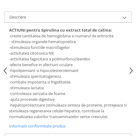
Digestie
Unturi alimentare
Imunitate
Sucuri
Descriere
Memorie
Produse instant
Somn usor
Lapte
ACTIUNI pentru Spirulina cu extract total de catina:
Produse sanatate sexuala
Paste
-creste cantitatea de hemoglobina si numarul de eritrocite
- stimuleaza organele hematopoetice
Snacksuri
Produse pentru Ea
-stimuleaza functiile macrofagelor
Superalimente
Potenta barbati
-activitatea citotoxica NK
Atelierul de cafea si ceaiuri
-activitatea fagocitara a polimorfonuclearelor
Produse pentru sportivi
-efecte benefice in afectiuni oculare
Cafea
Proteine
-hipolipemiant si hipocolesterolemiant
Ceaiuri simple
-stimuleaza spermatogeneza
Suplimente fitness
-combate impotenta si frigiditatea
Ceaiuri medicinale compuse
Batoane proteice
-stimuleaza lactatia
Ceaiuri Maté
Pentru antrenament
-controleaza senzatia de foame
-ajuta procesele digestive
Cafea verde
Mama si copilul
-hepatoprotectoare (stimuleaza sinteza de proteine, protejeaza si
Ulei de Cocos
Produse pentru copii
stimuleaza regenerarea celulei hepatice, contribuie la
normalizarea valorilor transaminazelor serice crescute)
Ulei de cocos de uz alimentar
Sarcina si alaptare
Ulei de cocos de uz cosmetic
Informatii conformitate produs
Alte produse din Cocos