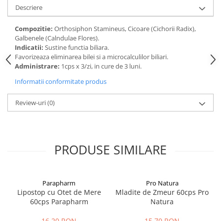
Digestie
Unturi alimentare
Descriere
Imunitate
Sucuri
Compozitie:
Orthosiphon Stamineus, Cicoare (Cichorii Radix),
Memorie
Produse instant
Galbenele (Calndulae Flores).
Somn usor
Lapte
Indicatii:
Sustine functia biliara.
Produse sanatate sexuala
Paste
Favorizeaza eliminarea bilei si a microcalculilor biliari.
Administrare:
1cps x 3/zi, in cure de 3 luni.
Snacksuri
Produse pentru Ea
Informatii conformitate produs
Superalimente
Potenta barbati
Atelierul de cafea si ceaiuri
Produse pentru sportivi
Review-uri
(0)
Cafea
Proteine
Ceaiuri simple
Suplimente fitness
Ceaiuri medicinale compuse
Batoane proteice
PRODUSE SIMILARE
Ceaiuri Maté
Pentru antrenament
Cafea verde
Mama si copilul
Ulei de Cocos
Produse pentru copii
Parapharm
Pro Natura
Ulei de cocos de uz alimentar
Lipostop cu Otet de Mere
Mladite de Zmeur 60cps Pro
Sarcina si alaptare
60cps Parapharm
Natura
Ulei de cocos de uz cosmetic
Alte produse din Cocos
16,20 RON
15,70 RON