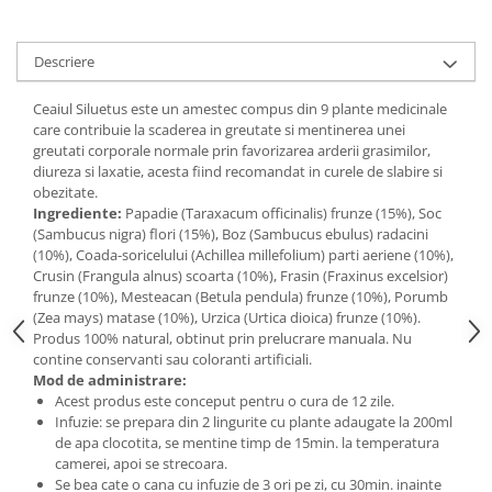
Digestie
Unturi alimentare
Imunitate
Sucuri
Descriere
Memorie
Produse instant
Somn usor
Lapte
Ceaiul Siluetus este un amestec compus din 9 plante medicinale
Produse sanatate sexuala
Paste
care contribuie la scaderea in greutate si mentinerea unei
greutati corporale normale prin favorizarea arderii grasimilor,
Snacksuri
Produse pentru Ea
diureza si laxatie, acesta fiind recomandat in curele de slabire si
Superalimente
Potenta barbati
obezitate.
Atelierul de cafea si ceaiuri
Ingrediente:
Papadie (Taraxacum officinalis) frunze (15%), Soc
Produse pentru sportivi
(Sambucus nigra) flori (15%), Boz (Sambucus ebulus) radacini
Cafea
Proteine
(10%), Coada-soricelului (Achillea millefolium) parti aeriene (10%),
Ceaiuri simple
Crusin (Frangula alnus) scoarta (10%), Frasin (Fraxinus excelsior)
Suplimente fitness
frunze (10%), Mesteacan (Betula pendula) frunze (10%), Porumb
Ceaiuri medicinale compuse
Batoane proteice
(Zea mays) matase (10%), Urzica (Urtica dioica) frunze (10%).
Ceaiuri Maté
Pentru antrenament
Produs 100% natural, obtinut prin prelucrare manuala. Nu
contine conservanti sau coloranti artificiali.
Cafea verde
Mama si copilul
Mod de administrare:
Ulei de Cocos
Produse pentru copii
Acest produs este conceput pentru o cura de 12 zile.
Infuzie: se prepara din 2 lingurite cu plante adaugate la 200ml
Ulei de cocos de uz alimentar
Sarcina si alaptare
de apa clocotita, se mentine timp de 15min. la temperatura
Ulei de cocos de uz cosmetic
camerei, apoi se strecoara.
Alte produse din Cocos
Se bea cate o cana cu infuzie de 3 ori pe zi, cu 30min. inainte