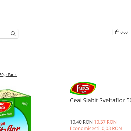
0,00
 50gr Fares
Ceai Slabit Sveltaflor 
10,40 RON
10,37 RON
Economisesti:
0,03
RON