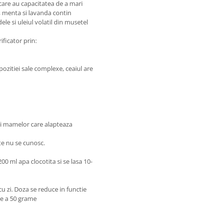
are au capacitatea de a mari
a, menta si lavanda contin
dele si uleiul volatil din musetel
ificator prin:
pozitiei sale complexe, ceaiul are
si mamelor care alapteaza
e nu se cunosc.
0 ml apa clocotita si se lasa 10-
cu zi. Doza se reduce in functie
tie a 50 grame