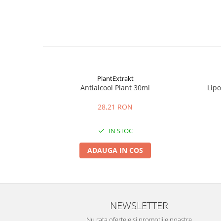
PlantExtrakt
Antialcool Plant 30ml
Lip
28,21 RON
IN STOC
ADAUGA IN COS
NEWSLETTER
Nu rata ofertele si promotiile noastre