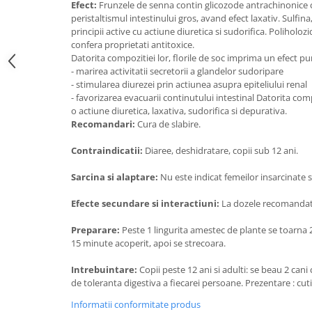
Efect:
Frunzele de senna contin glicozode antrachinonice c
Digestie
Unturi alimentare
peristaltismul intestinului gros, avand efect laxativ. Sulfin
Imunitate
Sucuri
principii active cu actiune diuretica si sudorifica. Poliholozi
Memorie
Produse instant
confera proprietati antitoxice.
Datorita compozitiei lor, florile de soc imprima un efect pur
Somn usor
Lapte
- marirea activitatii secretorii a glandelor sudoripare
Produse sanatate sexuala
Paste
- stimularea diurezei prin actiunea asupra epiteliului renal
- favorizarea evacuarii continutului intestinal Datorita com
Snacksuri
Produse pentru Ea
o actiune diuretica, laxativa, sudorifica si depurativa.
Superalimente
Potenta barbati
Recomandari:
Cura de slabire.
Atelierul de cafea si ceaiuri
Produse pentru sportivi
Contraindicatii:
Diaree, deshidratare, copii sub 12 ani.
Cafea
Proteine
Ceaiuri simple
Sarcina si alaptare:
Nu este indicat femeilor insarcinate 
Suplimente fitness
Ceaiuri medicinale compuse
Batoane proteice
Efecte secundare si interactiuni:
La dozele recomandat
Ceaiuri Maté
Pentru antrenament
Cafea verde
Preparare:
Peste 1 lingurita amestec de plante se toarna 20
Mama si copilul
15 minute acoperit, apoi se strecoara.
Ulei de Cocos
Produse pentru copii
Ulei de cocos de uz alimentar
Intrebuintare:
Copii peste 12 ani si adulti: se beau 2 cani 
Sarcina si alaptare
de toleranta digestiva a fiecarei persoane. Prezentare : cu
Ulei de cocos de uz cosmetic
Alte produse din Cocos
Informatii conformitate produs