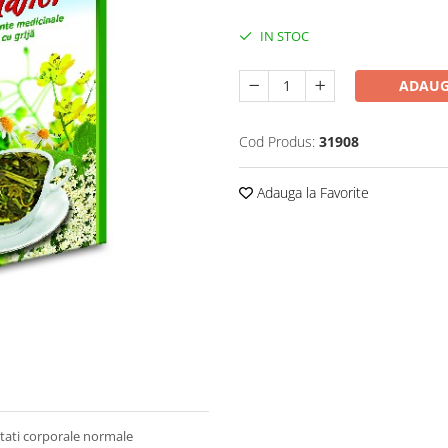
IN STOC
ADAUG
Cod Produs:
31908
Adauga la Favorite
utati corporale normale