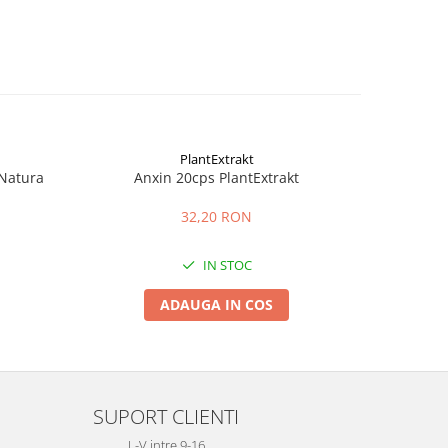
PlantExtrakt
Natura
Anxin 20cps PlantExtrakt
Supozito
32,20 RON
IN STOC
ADAUGA IN COS
SUPORT CLIENTI
L-V intre 9-16