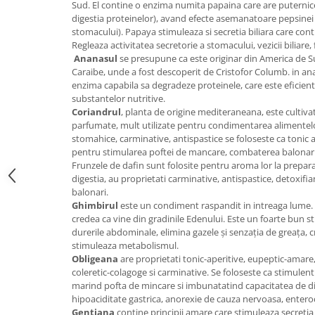
Sud. El contine o enzima numita papaina care are puternice 
Digestie
Unturi alimentare
digestia proteinelor), avand efecte asemanatoare pepsinei 
Imunitate
Sucuri
stomacului). Papaya stimuleaza si secretia biliara care contri
Memorie
Produse instant
Regleaza activitatea secretorie a stomacului, vezicii biliare, 
Ananasul
se presupune ca este originar din America de Sud
Somn usor
Lapte
Caraibe, unde a fost descoperit de Cristofor Columb. in an
Produse sanatate sexuala
Paste
enzima capabila sa degradeze proteinele, care este eficient
substantelor nutritive.
Snacksuri
Produse pentru Ea
Coriandrul
, planta de origine mediteraneana, este cultiva
Superalimente
Potenta barbati
parfumate, mult utilizate pentru condimentarea alimentelor
Atelierul de cafea si ceaiuri
stomahice, carminative, antispastice se foloseste ca tonic a
Produse pentru sportivi
pentru stimularea poftei de mancare, combaterea balonarilor
Cafea
Proteine
Frunzele de dafin sunt folosite pentru aroma lor la prepar
Ceaiuri simple
digestia, au proprietati carminative, antispastice, detoxifiant
Suplimente fitness
balonari.
Ceaiuri medicinale compuse
Batoane proteice
Ghimbirul
este un condiment raspandit in intreaga lume.
Ceaiuri Maté
Pentru antrenament
credea ca vine din gradinile Edenului. Este un foarte bun s
Cafea verde
durerile abdominale, elimina gazele și senzația de greața, 
Mama si copilul
stimuleaza metabolismul.
Ulei de Cocos
Produse pentru copii
Obligeana
are proprietati tonic-aperitive, eupeptic-amare,
Ulei de cocos de uz alimentar
coleretic-colagoge si carminative. Se foloseste ca stimulent al
Sarcina si alaptare
marind pofta de mincare si imbunatatind capacitatea de dige
Ulei de cocos de uz cosmetic
hipoaciditate gastrica, anorexie de cauza nervoasa, enteroc
Alte produse din Cocos
Gentiana
contine principii amare care stimuleaza secretia sa