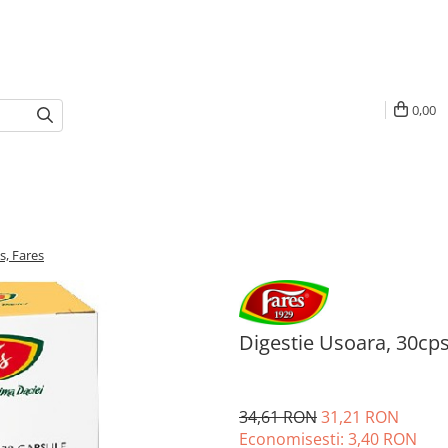
0,00
s, Fares
Digestie Usoara, 30cps
34,61 RON
31,21 RON
Economisesti:
3,40
RON