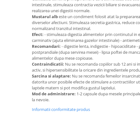
intestinale, stimuleaza contractia vezicii biliare si evacuarea
realizarea unei digestii normale.
Mustarul alb
este un condiment folosit atat la prepararea 
diverselor afectiuni. Stimuleaza secretia gastrica, reduce co
normalizand tranzitul intestinal.
Efect:
- stimuleaza digestia alimentelor prin continutul in e
carminativ (ajuta eliminarea gazelor intestinale) - antiemeti
Recomandari:
- digestie lenta, indigestie - hipoaciditate - 
postprandiale (dupa servirea mesei) - lipsa poftei de manca
alimentelor dupa mese copioase.
Contraindicatii:
Nu se recomanda copiilor sub 12 ani si i
activ, si hipersensibilitate la oricare din ingredientele prod
Sarcina si alaptare:
Nu se recomanda femeilor insarcinat
datorita unor posibile efecte de stimulare a contractiilor ut
laptele matern si pot modifica gustul laptelui.
Mod de administrare:
1-2 capsule dupa mesele principal
la nevoie.
Informatii conformitate produs