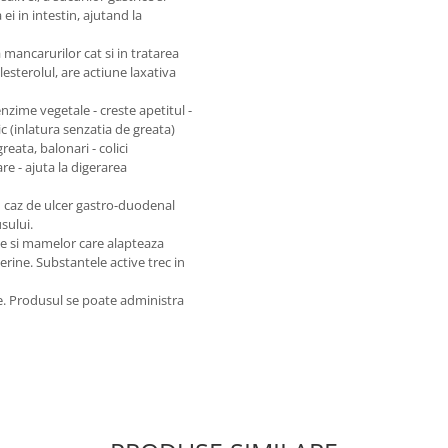
 ei in intestin, ajutand la
mancarurilor cat si in tratarea
lesterolul, are actiune laxativa
nzime vegetale - creste apetitul -
c (inlatura senzatia de greata)
greata, balonari - colici
re - ajuta la digerarea
n caz de ulcer gastro-duodenal
usului.
e si mamelor care alapteaza
erine. Substantele active trec in
e. Produsul se poate administra