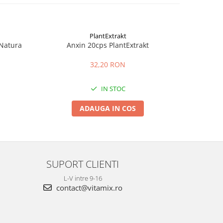
PlantExtrakt
Natura
Anxin 20cps PlantExtrakt
Supozito
32,20 RON
IN STOC
ADAUGA IN COS
SUPORT CLIENTI
L-V intre 9-16
contact@vitamix.ro