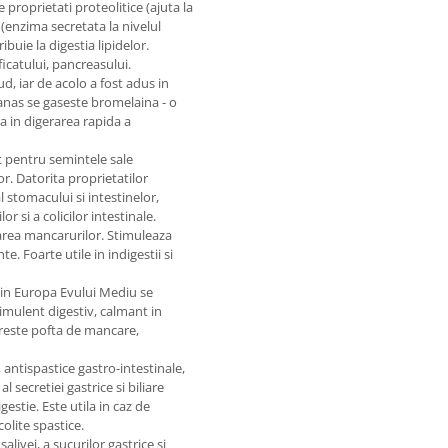
proprietati proteolitice (ajuta la
(enzima secretata la nivelul
buie la digestia lipidelor.
ficatului, pancreasului.
, iar de acolo a fost adus in
anas se gaseste bromelaina - o
a in digerarea rapida a
t pentru semintele sale
. Datorita proprietatilor
l stomacului si intestinelor,
 si a colicilor intestinale.
area mancarurilor. Stimuleaza
e. Foarte utile in indigestii si
 in Europa Evului Mediu se
timulent digestiv, calmant in
creste pofta de mancare,
 antispastice gastro-intestinale,
 secretiei gastrice si biliare
stie. Este utila in caz de
olite spastice.
livei, a sucurilor gastrice si