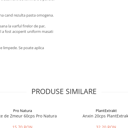
na cand rezulta pasta omogena.
na la varful firelor de par,
l a fost acoperit uniform masati
e limpede. Se poate aplica
PRODUSE SIMILARE
Pro Natura
PlantExtrakt
te de Zmeur 60cps Pro Natura
Anxin 20cps PlantExtrak
15,70 RON
32,20 RON