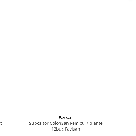
Favisan
t
Supozitor ColonSan Fem cu 7 plante
Ped
12buc Favisan