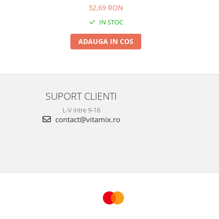
32,69 RON
IN STOC
ADAUGA IN COS
SUPORT CLIENTI
L-V intre 9-16
contact@vitamix.ro