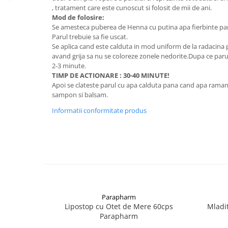
Digestie
Unturi alimentare
, tratament care este cunoscut si folosit de mii de ani.
Mod de folosire:
Imunitate
Sucuri
Se amesteca puberea de Henna cu putina apa fierbinte pa
Memorie
Produse instant
Parul trebuie sa fie uscat.
Somn usor
Lapte
Se aplica cand este calduta in mod uniform de la radacina pa
avand grija sa nu se coloreze zonele nedorite.Dupa ce paru
Produse sanatate sexuala
Paste
2-3 minute.
Snacksuri
Produse pentru Ea
TIMP DE ACTIONARE : 30-40 MINUTE!
Superalimente
Apoi se clateste parul cu apa calduta pana cand apa raman
Potenta barbati
sampon si balsam.
Atelierul de cafea si ceaiuri
Produse pentru sportivi
Informatii conformitate produs
Cafea
Proteine
Ceaiuri simple
Suplimente fitness
Ceaiuri medicinale compuse
Batoane proteice
Ceaiuri Maté
Pentru antrenament
Cafea verde
Mama si copilul
Ulei de Cocos
Produse pentru copii
Ulei de cocos de uz alimentar
Parapharm
Sarcina si alaptare
Lipostop cu Otet de Mere 60cps
Mladi
Ulei de cocos de uz cosmetic
Parapharm
Alte produse din Cocos