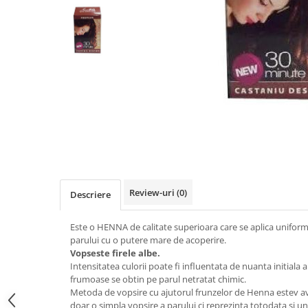
Afectiuni cronice
Dulciuri, patiserii
Produse pentru plaja
Geluri de dus naturale
Sanatatea ochilor
Indulcitori
Vopsele
Hepato-biliare
Miere
Produse de uz casnic
Depresie, anxietate
Patiserii
Diabet
Bomboane
Produse pentru bucatarie
Glanda tiroida
Gume de mestecat
Produse igienizare
Probleme renale
Siropuri, gemuri
Deodorante
Prostata, urologie
Ciocolata
Igiena orala
Sistem nervos
Batoane de cereale si fructe
Relaxare
Sistemul osos
Miere Manuka
Protectie antivirala
Produse naturiste
Mancare sanatoasa
Sare de baie
Review-uri
(0)
Descriere
Sapunuri
Detoxifiere
Cereale
Detergenti Bio
Antiinflamator
Leguminoase
Este o HENNA de calitate superioara care se aplica uniform
parului cu o putere mare de acoperire.
Antioxidanti
Paine, faina si mixuri
Vopseste firele albe.
Antitumorale
Sosuri
Intensitatea culorii poate fi influentata de nuanta initiala 
frumoase se obtin pe parul netratat chimic.
Articulatii sanatoase
Uleiuri alimentare
Metoda de vopsire cu ajutorul frunzelor de Henna estev a
Cardiovasculare
Ulei CBD
doar o simpla vopsire a parului ci reprezinta totodata si u