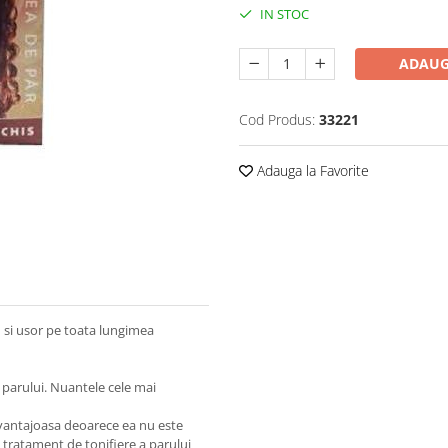
IN STOC
ADAUG
Cod Produs:
33221
Adauga la Favorite
 si usor pe toata lungimea
a parului. Nuantele cele mai
vantajoasa deoarece ea nu este
n tratament de tonifiere a parului