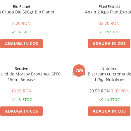
Bio Planet
PlantExtrakt
a Cruda Bio 500gr Bio Planet
Anxin 20cps PlantExtra
8,20 RON
32,20 RON
IN STOC
IN STOC
ADAUGA IN COS
ADAUGA IN COS
Sensive
Nutrifree
-76%
 Ulei de Morcov Bronz Acc SPF0
Biscuiti Biscream cu crema de 
150ml Sensive
125g, NutriFree
18,20 RON
29,50 RON
7,02 RON
IN STOC
IN STOC
ADAUGA IN COS
ADAUGA IN COS