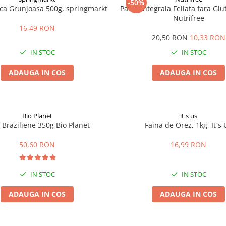
-50%
ica Grunjoasa 500g, springmarkt
Paine Integrala Feliata fara Gl
Nutrifree
16,49 RON
20,50 RON
10,33 RON
IN STOC
IN STOC
ADAUGA IN COS
ADAUGA IN COS
Bio Planet
it's us
 Braziliene 350g Bio Planet
Faina de Orez, 1kg, It`s 
50,60 RON
16,99 RON
IN STOC
IN STOC
ADAUGA IN COS
ADAUGA IN COS