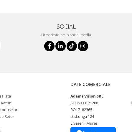
SOCIAL
Urmareste-ne in social media
DATE COMERCIALE
 Plata
Adams Vision SRL
e Retur
J2005000171268
Produselor
RO17182365
de Retur
str.Lunga 124
Livezeni, Mures
L