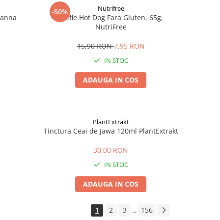
Nutrifree
-50%
Zanna
Chifle Hot Dog Fara Gluten, 65g,
NutriFree
15,90 RON
7,95 RON
IN STOC
ADAUGA IN COS
PlantExtrakt
Tinctura Ceai de Jawa 120ml PlantExtrakt
30,00 RON
IN STOC
ADAUGA IN COS
1
2
3
156
...