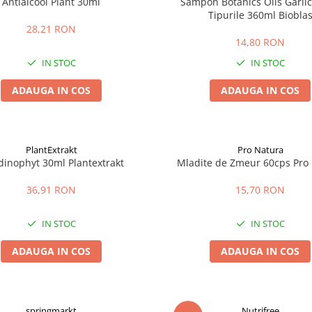
Antialcool Plant 30ml
Sampon Botanics Oils Garlic
Tipurile 360ml Biobla
28,21 RON
14,80 RON
IN STOC
IN STOC
ADAUGA IN COS
ADAUGA IN COS
PlantExtrakt
Pro Natura
dinophyt 30ml Plantextrakt
Mladite de Zmeur 60cps Pro
36,91 RON
15,70 RON
IN STOC
IN STOC
ADAUGA IN COS
ADAUGA IN COS
springmarkt
Nutrifree