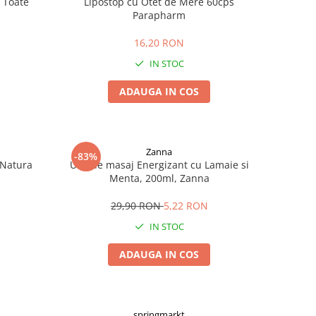
 Toate
Lipostop cu Otet de Mere 60cps
s
Parapharm
16,20 RON
IN STOC
ADAUGA IN COS
Zanna
-83%
 Natura
Ulei de masaj Energizant cu Lamaie si
Menta, 200ml, Zanna
29,90 RON
5,22 RON
IN STOC
ADAUGA IN COS
springmarkt