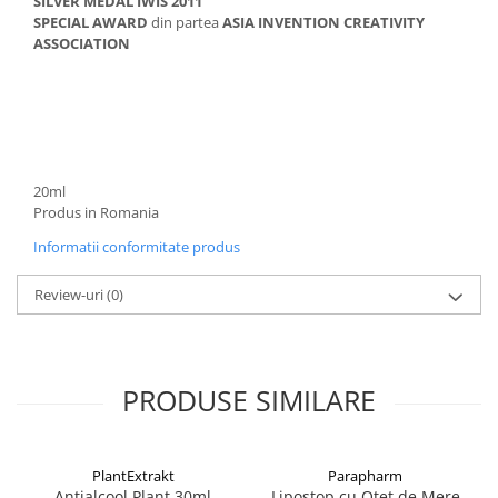
SILVER MEDAL IWIS 2011
SPECIAL AWARD
din partea
ASIA INVENTION CREATIVITY
ASSOCIATION
20ml
Produs in Romania
Informatii conformitate produs
Review-uri
(0)
PRODUSE SIMILARE
PlantExtrakt
Parapharm
Antialcool Plant 30ml
Lipostop cu Otet de Mere