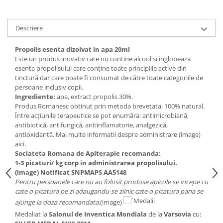
Digestie
Unturi alimentare
Imunitate
Sucuri
Descriere
Memorie
Produse instant
Somn usor
Lapte
Propolis esenta dizolvat in apa 20ml
Produse sanatate sexuala
Paste
Este un produs inovativ care nu contine alcool si inglobeaza
esenta propolisului care conţine toate principiile active din
Snacksuri
Produse pentru Ea
tinctură dar care poate fi consumat de către toate categoriile de
Superalimente
Potenta barbati
persoane inclusiv copii.
Atelierul de cafea si ceaiuri
Ingrediente:
apa, extract propolis 30%.
Produse pentru sportivi
Produs Romanesc obtinut prin metoda brevetata, 100% natural.
Cafea
Proteine
Între acţiunile terapeutice se pot enumăra: antimicrobiană,
Ceaiuri simple
antibiotică, antifungică, antiinflamatorie, analgezică,
Suplimente fitness
antioxidantă. Mai multe informatii despre administrare (image)
Ceaiuri medicinale compuse
Batoane proteice
aici.
Ceaiuri Maté
Pentru antrenament
Sociateta Romana de Apiterapie recomanda:
1-3 picaturi/ kg corp in administrarea propolisului.
Cafea verde
Mama si copilul
(image) Notificat SNPMAPS AA5148
Ulei de Cocos
Produse pentru copii
Pentru persoanele care nu au folosit produse apicole se incepe cu
cate o picatura pe zi adaugandu-se zilnic cate o picatura pana se
Ulei de cocos de uz alimentar
Sarcina si alaptare
ajunge la doza recomandata.
(image)
Ulei de cocos de uz cosmetic
Medaliat la
Salonul de Inventica Mondiala
de la
Varsovia
cu:
Alte produse din Cocos