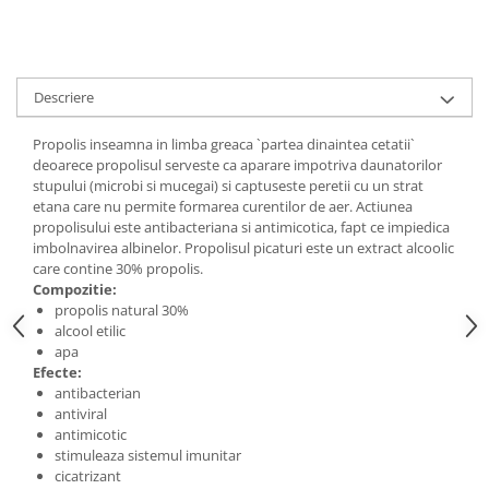
Digestie
Unturi alimentare
Imunitate
Sucuri
Memorie
Produse instant
Descriere
Somn usor
Lapte
Produse sanatate sexuala
Paste
Propolis inseamna in limba greaca `partea dinaintea cetatii`
Snacksuri
Produse pentru Ea
deoarece propolisul serveste ca aparare impotriva daunatorilor
Superalimente
stupului (microbi si mucegai) si captuseste peretii cu un strat
Potenta barbati
etana care nu permite formarea curentilor de aer. Actiunea
Atelierul de cafea si ceaiuri
Produse pentru sportivi
propolisului este antibacteriana si antimicotica, fapt ce impiedica
Cafea
imbolnavirea albinelor. Propolisul picaturi este un extract alcoolic
Proteine
care contine 30% propolis.
Ceaiuri simple
Suplimente fitness
Compozitie:
Ceaiuri medicinale compuse
Batoane proteice
propolis natural 30%
Ceaiuri Maté
alcool etilic
Pentru antrenament
apa
Cafea verde
Mama si copilul
Efecte:
Ulei de Cocos
antibacterian
Produse pentru copii
antiviral
Ulei de cocos de uz alimentar
Sarcina si alaptare
antimicotic
Ulei de cocos de uz cosmetic
stimuleaza sistemul imunitar
cicatrizant
Alte produse din Cocos