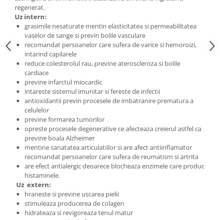
regenerat.
Uz intern:
grasimile nesaturate mentin elasticitatea si permeabilitatea
vaselor de sange si previn bolile vasculare
recomandat persoanelor care sufera de varice si hemoroizi,
intarind capilarele
reduce colesterolul rau, previne ateroscleroza si bolile
cardiace
previne infarctul miocardic
intareste sistemul imunitar si fereste de infectii
antioxidantii previn procesele de imbatranire prematura a
celulelor
previne formarea tumorilor
opreste procesele degenerative ce afecteaza creierul astfel ca
previne boala Alzheimer
mentine sanatatea articulatiilor si are afect antiinflamator
recomandat persoanelor care sufera de reumatism si artrita
are efect antialergic deoarece blocheaza enzimele care produc
histaminele.
Uz extern:
hraneste si previne uscarea pielii
stimuleaza producerea de colagen
hidrateaza si revigoreaza tenul matur