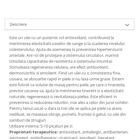
Digestie
Unturi alimentare
Imunitate
Sucuri
Memorie
Produse instant
Descriere
Somn usor
Lapte
Produse sanatate sexuala
Paste
Este un ulei cu un puternic rol antioxidant, contribuind la
mentinerea elasticitatii vaselor de sange si la scaderea nivelului
Snacksuri
Produse pentru Ea
colesterolului. Ajuta de asemenea la prevenirea hipertensiunii
Superalimente
Potenta barbati
arteriale. Are rol de protejare a sistemului circulator, marind
Atelierul de cafea si ceaiuri
totodata capacitatea de rezistenta a sistemului imunitar.
Produse pentru sportivi
Stimuleaza regenerarea celulara, are efect antioxidant,
Cafea
Proteine
dermonutritiv si emolient. Fiind un ulei cu o consistenta fina,
Ceaiuri simple
usoara, se absoarbe rapid in piele si nu lasa urme grase. Extern
Suplimente fitness
este folosit ca solutie de masaj pentru piele, pe care o hraneste,
Ceaiuri medicinale compuse
Batoane proteice
previne uscarea sa, ajuta la mentinerea tineretii si a elasticitatii
Ceaiuri Maté
Pentru antrenament
naturale, regenereaza si revitalizeaza pielea. Este eficient in
Cafea verde
prevenirea si reducerea ridurilor, mai ales a celor din jurul ochilor.
Mama si copilul
Pentru tenul uscat o data la trei zile se aplica pe piele ca atare,
Ulei de Cocos
Produse pentru copii
nediluat, se maseaza obrajii, pometii, fruntea si gatul, cu ulei din
Ulei de cocos de uz alimentar
samburi de struguri.
Sarcina si alaptare
Utilizare interna: 5-10 picaturi pe zi.
Ulei de cocos de uz cosmetic
Proprietati terapeutice:
antioxidant, antialergic, antibacterian,
Alte produse din Cocos
astringent, antiinflamator, cicatrizant, emolient, higratant,