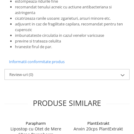
estompeaza ridurile fine
recomandat tenului acneic cu actiune antibacteriana si
astringenta
cicatrizeaza ranile usoare: zgarieturi, arsuri minore etc.
adjuvant in caz de fragilitate capilara, recomandat pentru ten
cuperozic
imbunatateste circulatia in cazul venelor varicoase
previne si trateaza celulita
hraneste firul de par.
Informatii conformitate produs
Review-uri
(0)
PRODUSE SIMILARE
Parapharm
PlantExtrakt
Lipostop cu Otet de Mere
Anxin 20cps PlantExtrakt