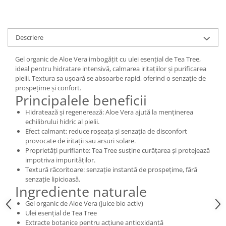
Digestie
Unturi alimentare
Imunitate
Sucuri
Memorie
Produse instant
Descriere
Somn usor
Lapte
Produse sanatate sexuala
Paste
Gel organic de Aloe Vera imbogățit cu ulei esențial de Tea Tree,
ideal pentru hidratare intensivă, calmarea iritațiilor și purificarea
Snacksuri
Produse pentru Ea
pielii. Textura sa ușoară se absoarbe rapid, oferind o senzație de
Superalimente
Potenta barbati
prospețime și confort.
Principalele beneficii
Atelierul de cafea si ceaiuri
Produse pentru sportivi
Hidratează și regenerează: Aloe Vera ajută la menținerea
Cafea
Proteine
echilibrului hidric al pielii.
Ceaiuri simple
Suplimente fitness
Efect calmant: reduce roșeața și senzația de disconfort
Ceaiuri medicinale compuse
provocate de iritații sau arsuri solare.
Batoane proteice
Proprietăți purifiante: Tea Tree susține curățarea și protejează
Ceaiuri Maté
Pentru antrenament
impotriva impurităților.
Cafea verde
Mama si copilul
Textură răcoritoare: senzație instantă de prospețime, fără
Ulei de Cocos
senzație lipicioasă.
Produse pentru copii
Ingrediente naturale
Ulei de cocos de uz alimentar
Sarcina si alaptare
Gel organic de Aloe Vera (juice bio activ)
Ulei de cocos de uz cosmetic
Ulei esențial de Tea Tree
Alte produse din Cocos
Extracte botanice pentru acțiune antioxidantă