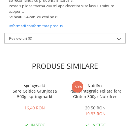
Se recomanda cu prudenta in sarcina.
Peste 1 plic se toarna 200 ml apa clocotita si se lasa 10 minute
acoperit.
Se beau 3-4 cani cu ceai pe zi.
Informatii conformitate produs
Review-uri
(0)
PRODUSE SIMILARE
springmarkt
Nutrifree
-50%
Sare Celtica Grunjoasa
Paine Integrala Feliata fara
500g, springmarkt
Gluten 300gr Nutrifree
16,49 RON
20,50 RON
10,33 RON
IN STOC
IN STOC