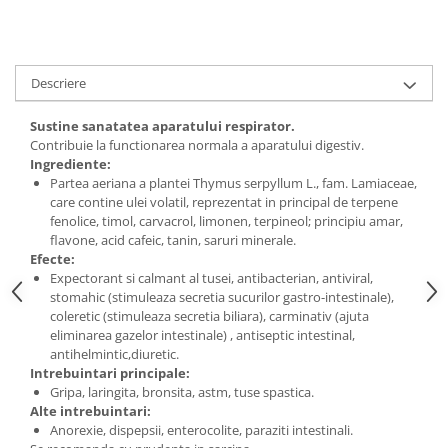
Digestie
Unturi alimentare
Imunitate
Sucuri
Memorie
Produse instant
Descriere
Somn usor
Lapte
Produse sanatate sexuala
Paste
Sustine sanatatea aparatului respirator.
Snacksuri
Contribuie la functionarea normala a aparatului digestiv.
Produse pentru Ea
Ingrediente:
Superalimente
Potenta barbati
Partea aeriana a plantei Thymus serpyllum L., fam. Lamiaceae,
Atelierul de cafea si ceaiuri
Produse pentru sportivi
care contine ulei volatil, reprezentat in principal de terpene
fenolice, timol, carvacrol, limonen, terpineol; principiu amar,
Cafea
Proteine
flavone, acid cafeic, tanin, saruri minerale.
Ceaiuri simple
Suplimente fitness
Efecte:
Ceaiuri medicinale compuse
Expectorant si calmant al tusei, antibacterian, antiviral,
Batoane proteice
stomahic (stimuleaza secretia sucurilor gastro-intestinale),
Ceaiuri Maté
Pentru antrenament
coleretic (stimuleaza secretia biliara), carminativ (ajuta
Cafea verde
Mama si copilul
eliminarea gazelor intestinale) , antiseptic intestinal,
Ulei de Cocos
antihelmintic,diuretic.
Produse pentru copii
Intrebuintari principale:
Ulei de cocos de uz alimentar
Sarcina si alaptare
Gripa, laringita, bronsita, astm, tuse spastica.
Ulei de cocos de uz cosmetic
Alte intrebuintari:
Anorexie, dispepsii, enterocolite, paraziti intestinali.
Alte produse din Cocos