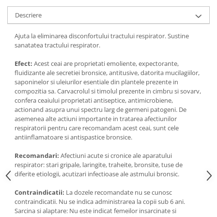
Digestie
Unturi alimentare
Descriere
Imunitate
Sucuri
Memorie
Produse instant
Ajuta la eliminarea disconfortului tractului respirator. Sustine
Somn usor
Lapte
sanatatea tractului respirator.
Produse sanatate sexuala
Paste
Efect:
Acest ceai are proprietati emoliente, expectorante,
Snacksuri
Produse pentru Ea
fluidizante ale secretiei bronsice, antitusive, datorita mucilagiilor,
Superalimente
saponinelor si uleiurilor esentiale din plantele prezente in
Potenta barbati
compozitia sa. Carvacrolul si timolul prezente in cimbru si sovarv,
Atelierul de cafea si ceaiuri
Produse pentru sportivi
confera ceaiului proprietati antiseptice, antimicrobiene,
Cafea
actionand asupra unui spectru larg de germeni patogeni. De
Proteine
asemenea alte actiuni importante in tratarea afectiunilor
Ceaiuri simple
Suplimente fitness
respiratorii pentru care recomandam acest ceai, sunt cele
Ceaiuri medicinale compuse
Batoane proteice
antiinflamatoare si antispastice bronsice.
Ceaiuri Maté
Pentru antrenament
Recomandari:
Afectiuni acute si cronice ale aparatului
Cafea verde
Mama si copilul
respirator: stari gripale, laringite, traheite, bronsite, tuse de
Ulei de Cocos
diferite etiologii, acutizari infectioase ale astmului bronsic.
Produse pentru copii
Ulei de cocos de uz alimentar
Sarcina si alaptare
Contraindicatii:
La dozele recomandate nu se cunosc
Ulei de cocos de uz cosmetic
contraindicatii. Nu se indica administrarea la copii sub 6 ani.
Sarcina si alaptare: Nu este indicat femeilor insarcinate si
Alte produse din Cocos