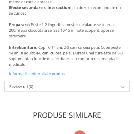
mamelor care alapteaza.
Efecte secundare si interactiuni:
La dozele recomandate nu
se cunosc.
Preparare:
Peste 1-2 lingurite amestec de plante se toarna
200ml apa clocotita si se lasa 10-15 minute acoperit, apoi se
strecoara.
Intrebuintare:
Copii 6-14 ani: 2-3 cani cu ceia pe zi. Copii peste
14 ani si adulti: 4-6 cani cu ceai pe zi. Durata unei cure este de 3-8
saptamani, in functie de afectiune, sau conform recomandarii
medicului.
Informatii conformitate produs
Review-uri
(0)
PRODUSE SIMILARE