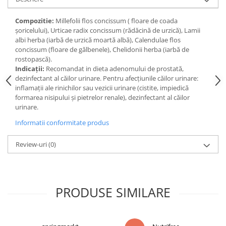
Digestie
Unturi alimentare
Imunitate
Sucuri
Compozitie:
Millefolii flos concissum ( floare de coada
şoricelului), Urticae radix concissum (rădăcină de urzică), Lamii
Memorie
Produse instant
albi herba (iarbă de urzică moartă albă), Calendulae flos
Somn usor
Lapte
concissum (floare de gălbenele), Chelidonii herba (iarbă de
Produse sanatate sexuala
Paste
rostopască).
Indicaţii:
Recomandat in dieta adenomului de prostată,
Snacksuri
Produse pentru Ea
dezinfectant al căilor urinare. Pentru afecţiunile căilor urinare:
Superalimente
Potenta barbati
inflamaţii ale rinichilor sau vezicii urinare (cistite, impiedică
Atelierul de cafea si ceaiuri
formarea nisipului şi pietrelor renale), dezinfectant al căilor
Produse pentru sportivi
urinare.
Cafea
Proteine
Informatii conformitate produs
Ceaiuri simple
Suplimente fitness
Ceaiuri medicinale compuse
Batoane proteice
Review-uri
(0)
Ceaiuri Maté
Pentru antrenament
Cafea verde
Mama si copilul
Ulei de Cocos
Produse pentru copii
PRODUSE SIMILARE
Ulei de cocos de uz alimentar
Sarcina si alaptare
Ulei de cocos de uz cosmetic
Alte produse din Cocos