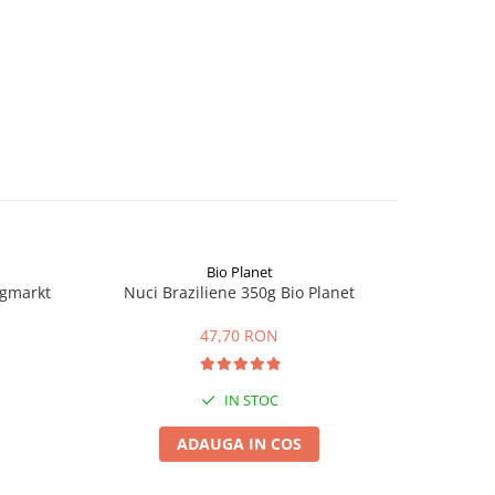
Bio Planet
ngmarkt
Nuci Braziliene 350g Bio Planet
Fai
47,70 RON
IN STOC
ADAUGA IN COS