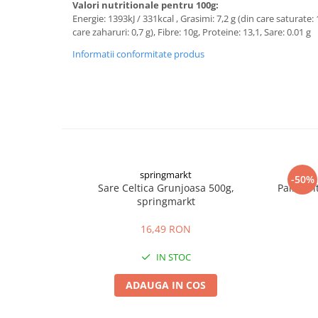
Valori nutritionale pentru 100g:
Digestie
Unturi alimentare
Energie: 1393kJ / 331kcal , Grasimi: 7,2 g (din care saturate: 
Imunitate
Sucuri
care zaharuri: 0,7 g), Fibre: 10g, Proteine: 13,1, Sare: 0.01 g
Memorie
Produse instant
Informatii conformitate produs
Somn usor
Lapte
Produse sanatate sexuala
Paste
Snacksuri
Produse pentru Ea
Superalimente
Potenta barbati
Atelierul de cafea si ceaiuri
Produse pentru sportivi
Cafea
Proteine
springmarkt
Ceaiuri simple
-50%
Suplimente fitness
Sare Celtica Grunjoasa 500g,
Paine In
Ceaiuri medicinale compuse
Batoane proteice
springmarkt
Ceaiuri Maté
Pentru antrenament
16,49 RON
Cafea verde
Mama si copilul
Ulei de Cocos
IN STOC
Produse pentru copii
Ulei de cocos de uz alimentar
Sarcina si alaptare
ADAUGA IN COS
Ulei de cocos de uz cosmetic
Alte produse din Cocos