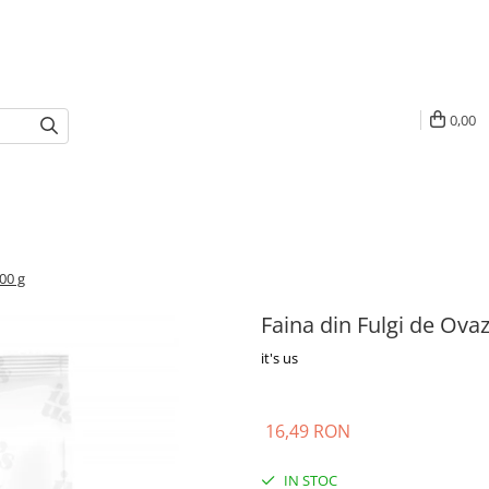
0,00
500 g
Faina din Fulgi de Ovaz
it's us
16,49 RON
IN STOC