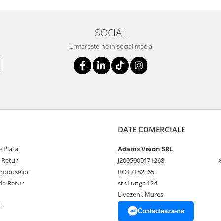
SOCIAL
Urmareste-ne in social media
DATE COMERCIALE
 Plata
Adams Vision SRL
e Retur
J2005000171268
Produselor
RO17182365
de Retur
str.Lunga 124
Livezeni, Mures
L
Contacteaza-ne