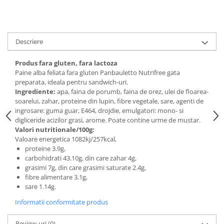
Digestie
Unturi alimentare
Imunitate
Sucuri
Memorie
Produse instant
Descriere
Somn usor
Lapte
Produse sanatate sexuala
Paste
Produs fara gluten, fara lactoza
Snacksuri
Paine alba feliata fara gluten Panbauletto Nutrifree gata
Produse pentru Ea
preparata, ideala pentru sandwich-uri.
Superalimente
Potenta barbati
Ingrediente:
apa, faina de porumb, faina de orez, ulei de floarea-
Atelierul de cafea si ceaiuri
Produse pentru sportivi
soarelui, zahar, proteine din lupin, fibre vegetale, sare, agenti de
ingrosare: guma guar, E464, drojdie, emulgatori: mono- si
Cafea
Proteine
digliceride acizilor grasi, arome. Poate contine urme de mustar.
Ceaiuri simple
Suplimente fitness
Valori nutritionale/100g:
Ceaiuri medicinale compuse
Valoare energetica 1082kj/257kcal,
Batoane proteice
proteine 3.9g,
Ceaiuri Maté
Pentru antrenament
carbohidrati 43.10g, din care zahar 4g,
Cafea verde
Mama si copilul
grasimi 7g, din care grasimi saturate 2.4g,
Ulei de Cocos
fibre alimentare 3.1g,
Produse pentru copii
sare 1.14g.
Ulei de cocos de uz alimentar
Sarcina si alaptare
Informatii conformitate produs
Ulei de cocos de uz cosmetic
Alte produse din Cocos
Review-uri
(0)