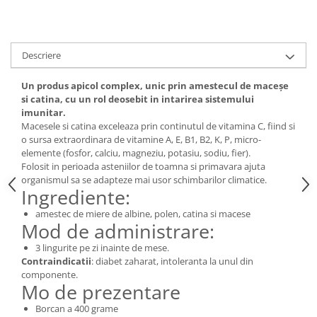
Digestie
Unturi alimentare
Imunitate
Sucuri
Memorie
Produse instant
Descriere
Somn usor
Lapte
Produse sanatate sexuala
Paste
Un produs apicol complex, unic prin amestecul de maceșe
si catina, cu un rol deosebit in intarirea sistemului
Snacksuri
Produse pentru Ea
imunitar.
Superalimente
Potenta barbati
Macesele si catina exceleaza prin continutul de vitamina C, fiind si
Atelierul de cafea si ceaiuri
o sursa extraordinara de vitamine A, E, B1, B2, K, P, micro-
Produse pentru sportivi
elemente (fosfor, calciu, magneziu, potasiu, sodiu, fier).
Cafea
Proteine
Folosit in perioada asteniilor de toamna si primavara ajuta
Ceaiuri simple
organismul sa se adapteze mai usor schimbarilor climatice.
Suplimente fitness
Ingrediente:
Ceaiuri medicinale compuse
Batoane proteice
Ceaiuri Maté
amestec de miere de albine, polen, catina si macese
Pentru antrenament
Mod de administrare:
Cafea verde
Mama si copilul
3 lingurite pe zi inainte de mese.
Ulei de Cocos
Produse pentru copii
Contraindicatii
: diabet zaharat, intoleranta la unul din
Ulei de cocos de uz alimentar
componente.
Sarcina si alaptare
Mo de prezentare
Ulei de cocos de uz cosmetic
Borcan a 400 grame
Alte produse din Cocos