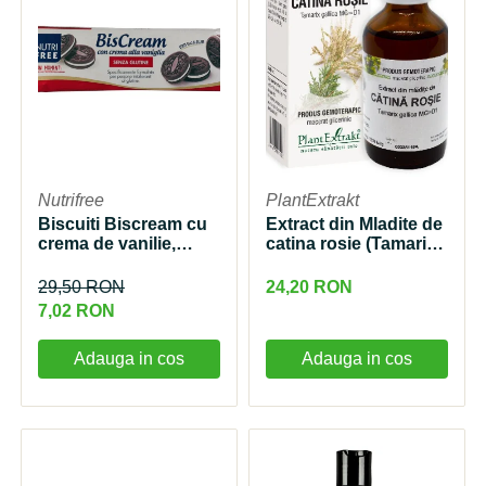
Nutrifree
PlantExtrakt
Biscuiti Biscream cu
Extract din Mladite de
crema de vanilie,
catina rosie (Tamarix)
125g, NutriFree
50ml Plantextrakt
29,50 RON
24,20 RON
7,02 RON
Adauga in cos
Adauga in cos