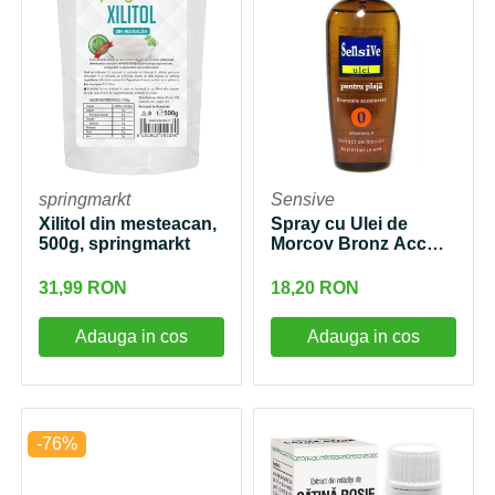
springmarkt
Sensive
Xilitol din mesteacan,
Spray cu Ulei de
500g, springmarkt
Morcov Bronz Acc
SPF0 150ml Sensive
31,99 RON
18,20 RON
Adauga in cos
Adauga in cos
-76%