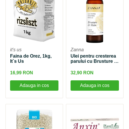
it's us
Zanna
Faina de Orez, 1kg,
Ulei pentru cresterea
It`s Us
parului cu Brusture si
Ricin, 150ml, Zanna
16,99 RON
32,90 RON
Adauga in cos
Adauga in cos