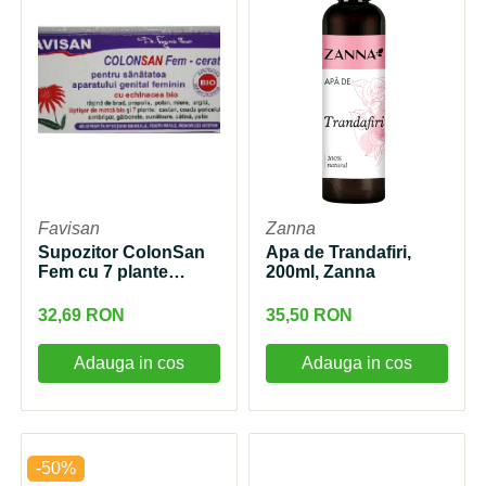
Favisan
Zanna
Supozitor ColonSan
Apa de Trandafiri,
Fem cu 7 plante
200ml, Zanna
12buc Favisan
32,69 RON
35,50 RON
Adauga in cos
Adauga in cos
-50%