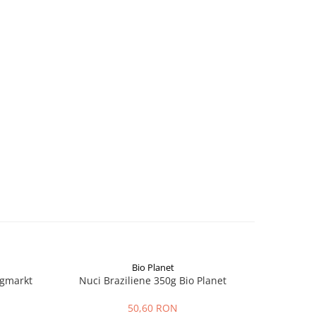
Bio Planet
ngmarkt
Nuci Braziliene 350g Bio Planet
Fai
50,60 RON