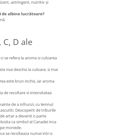
izant, astringent, nutritiv și
00 de albine lucrătoare?
hnă.
 C, D ale
 ci se refera la aroma si culoarea
ste mai deschis la culoare, si mai
rea este brun inchis, iar aroma
a de recoltare si intensitatea
nainte de a infrunzi, cu lemnul
i ascutiti. Descoperit de triburile
 de artar a devenit o parte
losita ca simbol al Canadei inca
si pe monede.
eva se recolteaza numai intr-o