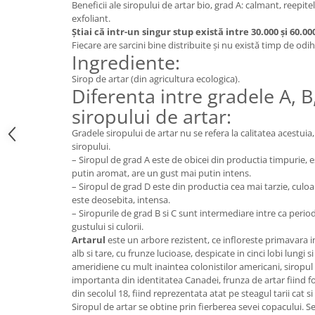
Beneficii ale siropului de artar bio, grad A: calmant, reepitel
Digestie
Unturi alimentare
exfoliant.
Imunitate
Sucuri
Știai că intr-un singur stup există intre 30.000 și 60.0
Memorie
Produse instant
Fiecare are sarcini bine distribuite și nu există timp de odi
Ingrediente:
Somn usor
Lapte
Sirop de artar (din agricultura ecologica).
Produse sanatate sexuala
Paste
Diferenta intre gradele A, B,
Snacksuri
Produse pentru Ea
siropului de artar:
Superalimente
Potenta barbati
Gradele siropului de artar nu se refera la calitatea acestuia,
Atelierul de cafea si ceaiuri
Produse pentru sportivi
siropului.
Cafea
– Siropul de grad A este de obicei din productia timpurie, e
Proteine
putin aromat, are un gust mai putin intens.
Ceaiuri simple
Suplimente fitness
– Siropul de grad D este din productia cea mai tarzie, culoa
Ceaiuri medicinale compuse
Batoane proteice
este deosebita, intensa.
Ceaiuri Maté
– Siropurile de grad B si C sunt intermediare intre ca period
Pentru antrenament
gustului si culorii.
Cafea verde
Mama si copilul
Artarul
este un arbore rezistent, ce infloreste primavara i
Ulei de Cocos
alb si tare, cu frunze lucioase, despicate in cinci lobi lungi s
Produse pentru copii
ameridiene cu mult inaintea colonistilor americani, siropul
Ulei de cocos de uz alimentar
Sarcina si alaptare
importanta din identitatea Canadei, frunza de artar fiind fo
Ulei de cocos de uz cosmetic
din secolul 18, fiind reprezentata atat pe steagul tarii cat 
Siropul de artar se obtine prin fierberea sevei copacului. S
Alte produse din Cocos