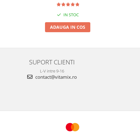
IN STOC
ADAUGA IN COS
SUPORT CLIENTI
L-V intre 9-16
contact@vitamix.ro