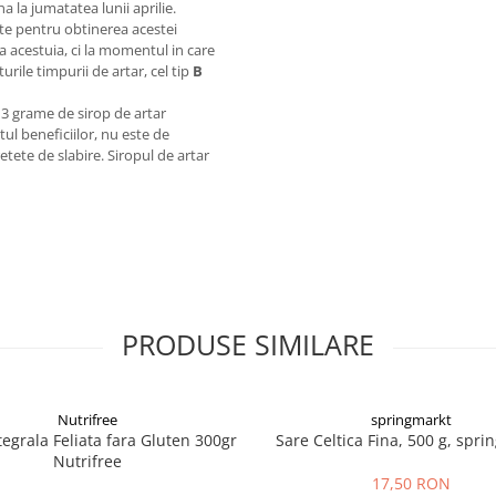
a la jumatatea lunii aprilie.
ite pentru obtinerea acestei
ea acestuia, ci la momentul in care
urile timpurii de artar, cel tip
B
13 grame de sirop de artar
ul beneficiilor, nu este de
retete de slabire. Siropul de artar
PRODUSE SIMILARE
Nutrifree
springmarkt
tegrala Feliata fara Gluten 300gr
Sare Celtica Fina, 500 g, spri
Nutrifree
17,50 RON