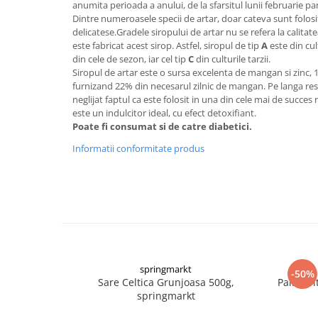
anumita perioada a anului, de la sfarsitul lunii februarie pan
Dintre numeroasele specii de artar, doar cateva sunt folos
delicatese.Gradele siropului de artar nu se refera la calitat
este fabricat acest sirop. Astfel, siropul de tip
A
este din cult
din cele de sezon, iar cel tip
C
din culturile tarzii.
Siropul de artar este o sursa excelenta de mangan si zinc, 
furnizand 22% din necesarul zilnic de mangan. Pe langa rest
neglijat faptul ca este folosit in una din cele mai de succes 
este un indulcitor ideal, cu efect detoxifiant.
Poate fi consumat si de catre diabetici.
Informatii conformitate produs
springmarkt
-50%
Sare Celtica Grunjoasa 500g,
Paine In
springmarkt