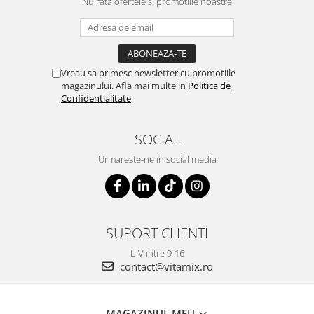
Nu rata ofertele si promotiile noastre
Vreau sa primesc newsletter cu promotiile
magazinului. Afla mai multe in
Politica de
Confidentialitate
SOCIAL
Urmareste-ne in social media
SUPORT CLIENTI
L-V intre 9-16
contact@vitamix.ro
MAGAZINUL MEU