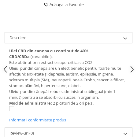
Digestie
Unturi alimentare
Adauga la Favorite
Imunitate
Sucuri
Memorie
Produse instant
Somn usor
Lapte
Produse sanatate sexuala
Paste
Descriere
Snacksuri
Produse pentru Ea
Ulei CBD din canepa cu continut de 40%
Superalimente
Potenta barbati
CBD/CBDa
(canabidiol).
Atelierul de cafea si ceaiuri
Produse pentru sportivi
Este obtinut prin extractie supercritica cu CO2.
Uleiul pur din cânepă are un efect benefic pentru foarte multe
Cafea
Proteine
afecțiuni: anxietate și depresie, autism, epilepsie, migrene,
Ceaiuri simple
Suplimente fitness
scleroza multipla (SM), neuropatii, boala Crohn, cancer la fificat,
Ceaiuri medicinale compuse
stomac, plămâni, hipertensiune, diabet.
Batoane proteice
Uleiul pur din cânepă trebuie administrat sublingual (min 1
Ceaiuri Maté
Pentru antrenament
minut) pentru a se absorbi cu succes in organism.
Cafea verde
Mama si copilul
Mod de administrare:
2 picaturi de 2 ori pe zi.
Ulei de Cocos
Produse pentru copii
Ulei de cocos de uz alimentar
Sarcina si alaptare
Informatii conformitate produs
Ulei de cocos de uz cosmetic
Review-uri
(0)
Alte produse din Cocos