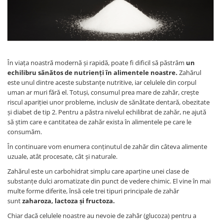
Afectiuni cronice
Dulciuri, patiserii
Produse pentru plaja
Geluri de dus naturale
Sanatatea ochilor
Indulcitori
Vopsele
Hepato-biliare
Miere
Produse de uz casnic
Depresie, anxietate
Patiserii
Diabet
Bomboane
Produse pentru bucatarie
În viața noastră modernă și rapidă, poate fi dificil să păstrăm
un
Glanda tiroida
Gume de mestecat
Produse igienizare
echilibru sănătos de nutrienți în alimentele noastre.
Zahărul
este unul dintre aceste substanțe nutritive, iar celulele din corpul
Probleme renale
Siropuri, gemuri
Deodorante
uman ar muri fără el. Totuși, consumul prea mare de zahăr, crește
Prostata, urologie
Ciocolata
Igiena orala
riscul apariției unor probleme, inclusiv de sănătate dentară, obezitate
Sistem nervos
Batoane de cereale si fructe
Relaxare
și diabet de tip 2. Pentru a păstra nivelul echilibrat de zahăr, ne ajută
Sistemul osos
Miere Manuka
Protectie antivirala
să știm care e cantitatea de zahăr exista în alimentele pe care le
consumăm.
Produse naturiste
Mancare sanatoasa
Sare de baie
În continuare vom enumera conținutul de zahăr din câteva alimente
Sapunuri
Detoxifiere
Cereale
uzuale, atât procesate, cât și naturale.
Detergenti Bio
Antiinflamator
Leguminoase
Zahărul este un carbohidrat simplu care aparține unei clase de
Antioxidanti
Paine, faina si mixuri
substanțe dulci aromatizate din punct de vedere chimic. El vine în mai
Antitumorale
Sosuri
multe forme diferite, însă cele trei tipuri principale de zahăr
Articulatii sanatoase
Uleiuri alimentare
sunt
zaharoza, lactoza și fructoza.
Cardiovasculare
Ulei CBD
Chiar dacă celulele noastre au nevoie de zahăr (glucoza) pentru a