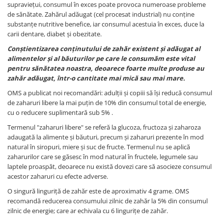
supraviețui, consumul în exces poate provoca numeroase probleme
Digestie
Unturi alimentare
de sănătate. Zahărul adăugat (cel procesat industrial) nu conține
Imunitate
Sucuri
substanțe nutritive benefice, iar consumul acestuia în exces, duce la
Memorie
Produse instant
carii dentare, diabet și obezitate.
Somn usor
Lapte
Conștientizarea conținutului de zahăr existent și adăugat al
Produse sanatate sexuala
Paste
alimentelor și al băuturilor pe care le consumăm este vital
pentru sănătatea noastra, deoarece foarte multe produse au
Snacksuri
Produse pentru Ea
zahăr adăugat, într-o cantitate mai mică sau mai mare.
Superalimente
Potenta barbati
OMS a publicat noi recomandări: adulții și copiii să își reducă consumul
Atelierul de cafea si ceaiuri
Produse pentru sportivi
de zaharuri libere la mai puțin de 10% din consumul total de energie,
Cafea
Proteine
cu o reducere suplimentară sub 5% .
Ceaiuri simple
Suplimente fitness
Termenul "zaharuri libere" se referă la glucoza, fructoza și zaharoza
Ceaiuri medicinale compuse
adaugată la alimente și băuturi, precum și zaharuri prezente în mod
Batoane proteice
natural în siropuri, miere și suc de fructe. Termenul nu se aplică
Ceaiuri Maté
Pentru antrenament
zaharurilor care se găsesc în mod natural în fructele, legumele sau
Cafea verde
Mama si copilul
laptele proaspăt, deoarece nu există dovezi care să asocieze consumul
Ulei de Cocos
acestor zaharuri cu efecte adverse.
Produse pentru copii
Ulei de cocos de uz alimentar
O singură linguriță de zahăr este de aproximativ 4 grame. OMS
Sarcina si alaptare
recomandă reducerea consumului zilnic de zahăr la 5% din consumul
Ulei de cocos de uz cosmetic
zilnic de energie; care ar echivala cu 6 lingurițe de zahăr.
Alte produse din Cocos