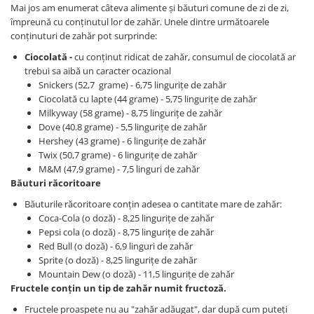
Mai jos am enumerat câteva alimente și băuturi comune de zi de zi,
împreună cu conținutul lor de zahăr. Unele dintre următoarele
conținuturi de zahăr pot surprinde:
Ciocolată -
cu conținut ridicat de zahăr, consumul de ciocolată ar
trebui sa aibă un caracter ocazional
Snickers (52,7 grame) - 6,75 lingurițe de zahăr
Ciocolată cu lapte (44 grame) - 5,75 lingurițe de zahăr
Milkyway (58 grame) - 8,75 lingurițe de zahăr
Dove (40.8 grame) - 5,5 lingurițe de zahăr
Hershey (43 grame) - 6 lingurițe de zahăr
Twix (50,7 grame) - 6 lingurițe de zahăr
M&M (47,9 grame) - 7,5 linguri de zahăr
Băuturi răcoritoare
Băuturile răcoritoare conțin adesea o cantitate mare de zahăr:
Coca-Cola (o doză) - 8,25 lingurițe de zahăr
Pepsi cola (o doză) - 8,75 lingurițe de zahăr
Red Bull (o doză) - 6,9 linguri de zahăr
Sprite (o doză) - 8,25 lingurițe de zahăr
Mountain Dew (o doză) - 11,5 lingurițe de zahăr
Fructele conțin un tip de zahăr numit fructoză.
Fructele proaspete nu au "zahăr adăugat", dar după cum puteți