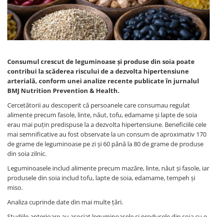
Afectiuni cronice
Dulciuri, patiserii
Produse pentru plaja
Geluri de dus naturale
Sanatatea ochilor
Indulcitori
Vopsele
Hepato-biliare
Miere
Produse de uz casnic
Depresie, anxietate
Patiserii
Diabet
Bomboane
Produse pentru bucatarie
Consumul crescut de leguminoase și produse din soia poate
Glanda tiroida
Gume de mestecat
Produse igienizare
contribui la scăderea riscului de a dezvolta hipertensiune
arterială, conform unei analize recente publicate în jurnalul
Probleme renale
Siropuri, gemuri
Deodorante
BMJ Nutrition Prevention & Health.
Prostata, urologie
Ciocolata
Igiena orala
Cercetătorii au descoperit că persoanele care consumau regulat
Sistem nervos
Batoane de cereale si fructe
Relaxare
alimente precum fasole, linte, năut, tofu, edamame și lapte de soia
Sistemul osos
Miere Manuka
Protectie antivirala
erau mai puțin predispuse la a dezvolta hipertensiune. Beneficiile cele
Produse naturiste
Mancare sanatoasa
Sare de baie
mai semnificative au fost observate la un consum de aproximativ 170
de grame de leguminoase pe zi și 60 până la 80 de grame de produse
Sapunuri
Detoxifiere
Cereale
din soia zilnic.
Detergenti Bio
Antiinflamator
Leguminoase
Leguminoasele includ alimente precum mazăre, linte, năut și fasole, iar
Antioxidanti
Paine, faina si mixuri
produsele din soia includ tofu, lapte de soia, edamame, tempeh și
Antitumorale
Sosuri
miso.
Articulatii sanatoase
Uleiuri alimentare
Analiza cuprinde date din mai multe țări.
Cardiovasculare
Ulei CBD
Studiile anterioare au asociat leguminoasele și produsele din soia cu o