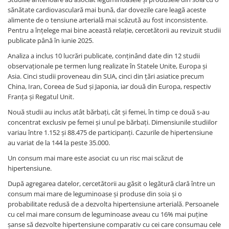
Digestie
Unturi alimentare
sănătate cardiovasculară mai bună, dar dovezile care leagă aceste
Imunitate
Sucuri
alimente de o tensiune arterială mai scăzută au fost inconsistente.
Pentru a înțelege mai bine această relație, cercetătorii au revizuit studii
Memorie
Produse instant
publicate până în iunie 2025.
Somn usor
Lapte
Analiza a inclus 10 lucrări publicate, conținând date din 12 studii
Produse sanatate sexuala
Paste
observaționale pe termen lung realizate în Statele Unite, Europa și
Snacksuri
Produse pentru Ea
Asia. Cinci studii proveneau din SUA, cinci din țări asiatice precum
Superalimente
China, Iran, Coreea de Sud și Japonia, iar două din Europa, respectiv
Potenta barbati
Franța și Regatul Unit.
Atelierul de cafea si ceaiuri
Produse pentru sportivi
Nouă studii au inclus atât bărbați, cât și femei, în timp ce două s-au
Cafea
Proteine
concentrat exclusiv pe femei și unul pe bărbați. Dimensiunile studiilor
Ceaiuri simple
Suplimente fitness
variau între 1.152 și 88.475 de participanți. Cazurile de hipertensiune
Ceaiuri medicinale compuse
au variat de la 144 la peste 35.000.
Batoane proteice
Ceaiuri Maté
Pentru antrenament
Un consum mai mare este asociat cu un risc mai scăzut de
Cafea verde
hipertensiune.
Mama si copilul
Ulei de Cocos
După agregarea datelor, cercetătorii au găsit o legătură clară între un
Produse pentru copii
consum mai mare de leguminoase și produse din soia și o
Ulei de cocos de uz alimentar
Sarcina si alaptare
probabilitate redusă de a dezvolta hipertensiune arterială. Persoanele
Ulei de cocos de uz cosmetic
cu cel mai mare consum de leguminoase aveau cu 16% mai puține
Alte produse din Cocos
șanse să dezvolte hipertensiune comparativ cu cei care consumau cele