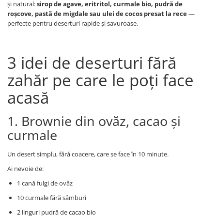
și natural:
sirop de agave, eritritol, curmale bio, pudră de
Digestie
Unturi alimentare
roșcove, pastă de migdale sau ulei de cocos presat la rece
—
Imunitate
Sucuri
perfecte pentru deserturi rapide și savuroase.
Memorie
Produse instant
Somn usor
Lapte
Produse sanatate sexuala
Paste
3 idei de deserturi fără
Snacksuri
Produse pentru Ea
zahăr pe care le poți face
Superalimente
Potenta barbati
acasă
Atelierul de cafea si ceaiuri
Produse pentru sportivi
Cafea
Proteine
1. Brownie din ovăz, cacao și
Ceaiuri simple
Suplimente fitness
curmale
Ceaiuri medicinale compuse
Batoane proteice
Ceaiuri Maté
Pentru antrenament
Un desert simplu, fără coacere, care se face în 10 minute.
Cafea verde
Mama si copilul
Ai nevoie de:
Ulei de Cocos
Produse pentru copii
1 cană fulgi de ovăz
Ulei de cocos de uz alimentar
Sarcina si alaptare
10 curmale fără sâmburi
Ulei de cocos de uz cosmetic
Alte produse din Cocos
2 linguri pudră de cacao bio