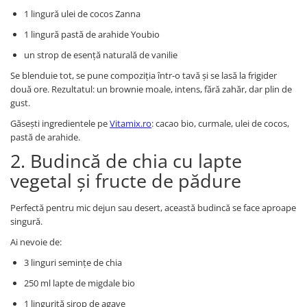
1 lingură ulei de cocos Zanna
1 lingură pastă de arahide Youbio
un strop de esență naturală de vanilie
Se blenduie tot, se pune compoziția într-o tavă și se lasă la frigider
două ore. Rezultatul: un brownie moale, intens, fără zahăr, dar plin de
gust.
Găsești ingredientele pe
Vitamix.ro
: cacao bio, curmale, ulei de cocos,
pastă de arahide.
2. Budincă de chia cu lapte
vegetal și fructe de pădure
Perfectă pentru mic dejun sau desert, această budincă se face aproape
singură.
Ai nevoie de:
3 linguri semințe de chia
250 ml lapte de migdale bio
1 linguriță sirop de agave