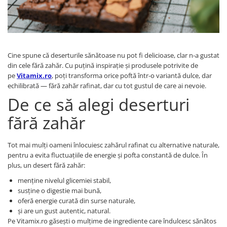
Afectiuni cronice
Dulciuri, patiserii
Produse pentru plaja
Geluri de dus naturale
Sanatatea ochilor
Indulcitori
Vopsele
Hepato-biliare
Miere
Produse de uz casnic
Depresie, anxietate
Patiserii
Cine spune că deserturile sănătoase nu pot fi delicioase, clar n-a gustat
Diabet
Bomboane
Produse pentru bucatarie
din cele fără zahăr. Cu puțină inspirație și produsele potrivite de
Glanda tiroida
Gume de mestecat
Produse igienizare
pe
Vitamix.ro
, poți transforma orice poftă într-o variantă dulce, dar
Probleme renale
Siropuri, gemuri
Deodorante
echilibrată — fără zahăr rafinat, dar cu tot gustul de care ai nevoie.
De ce să alegi deserturi
Prostata, urologie
Ciocolata
Igiena orala
Sistem nervos
Batoane de cereale si fructe
Relaxare
fără zahăr
Sistemul osos
Miere Manuka
Protectie antivirala
Produse naturiste
Mancare sanatoasa
Sare de baie
Tot mai mulți oameni înlocuiesc zahărul rafinat cu alternative naturale,
Sapunuri
Detoxifiere
Cereale
pentru a evita fluctuațiile de energie și pofta constantă de dulce. În
Detergenti Bio
plus, un desert fără zahăr:
Antiinflamator
Leguminoase
Antioxidanti
Paine, faina si mixuri
menține nivelul glicemiei stabil,
susține o digestie mai bună,
Antitumorale
Sosuri
oferă energie curată din surse naturale,
Articulatii sanatoase
Uleiuri alimentare
și are un gust autentic, natural.
Cardiovasculare
Ulei CBD
Pe Vitamix.ro găsești o mulțime de ingrediente care îndulcesc sănătos