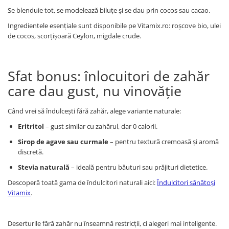
Se blenduie tot, se modelează biluțe și se dau prin cocos sau cacao.
Ingredientele esențiale sunt disponibile pe Vitamix.ro: roșcove bio, ulei
de cocos, scorțișoară Ceylon, migdale crude.
Sfat bonus: înlocuitori de zahăr
care dau gust, nu vinovăție
Când vrei să îndulcești fără zahăr, alege variante naturale:
Eritritol
– gust similar cu zahărul, dar 0 calorii.
Sirop de agave sau curmale
– pentru textură cremoasă și aromă
discretă.
Stevia naturală
– ideală pentru băuturi sau prăjituri dietetice.
Descoperă toată gama de îndulcitori naturali aici:
Îndulcitori sănătoși
Vitamix
.
Deserturile fără zahăr nu înseamnă restricții, ci alegeri mai inteligente.