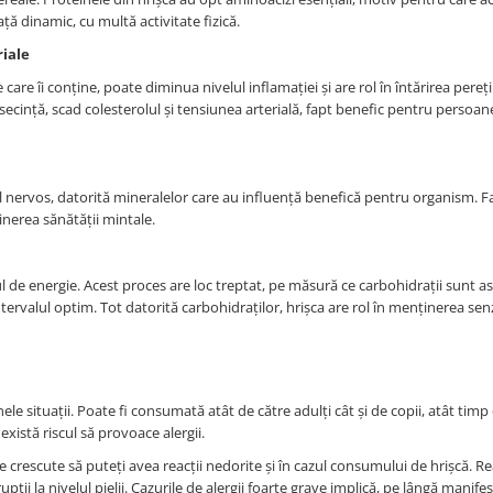
iață dinamic, cu multă activitate fizică.
riale
 care îi conține, poate diminua nivelul inflamației și are rol în întărirea pereț
secință, scad colesterolul și tensiunea arterială, fapt benefic pentru persoan
mul nervos, datorită mineralelor care au influență benefică pentru organism. F
inerea sănătății mintale.
l de energie. Acest proces are loc treptat, pe măsură ce carbohidrații sunt as
ntervalul optim. Tot datorită carbohidraților, hrișca are rol în menținerea sen
nele situații. Poate fi consumată atât de către adulți cât și de copii, atât timp
xistă riscul să provoace alergii.
se crescute să puteți avea reacții nedorite și în cazul consumului de hrișcă. Rea
ții la nivelul pielii. Cazurile de alergii foarte grave implică, pe lângă manifes