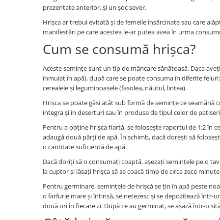
prezentate anterior, și un șoc sever.
Hrișca ar trebui evitată și de femeile însărcinate sau care ală
manifestări pe care acestea le-ar putea avea în urma consumu
Cum se consumă hrișca?
Aceste semințe sunt un tip de mâncare sănătoasă. Daca aveți n
înmuiat în apă), după care se poate consuma în diferite feluri:
cerealele și leguminoasele (fasolea, năutul, lintea).
Hrișca se poate găsi atât sub formă de semințe ce seamănă cu bo
integra și în deserturi sau în produse de tipul celor de patise
Pentru a obține hrișca fiartă, se folosește raportul de 1:2 în c
adaugă două părți de apă. În schimb, dacă dorești să folosești 
o cantitate suficientă de apă.
Dacă doriți să o consumați coaptă, așezați semințele pe o tavă 
la cuptor și lăsați hrișca să se coacă timp de circa zece minute
Pentru germinare, semințele de hrișcă se țin în apă peste noap
o farfurie mare și întinsă, se netezesc și se depozitează într-u
două ori în fiecare zi. După ce au germinat, se așază într-o si