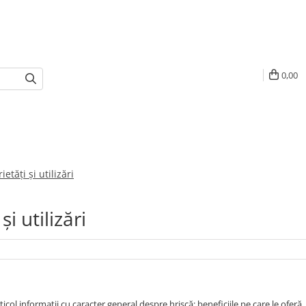
0,00
ietăți și utilizări
și utilizări
ticol informații cu caracter general despre hrișcă: beneficiile pe care le oferă,