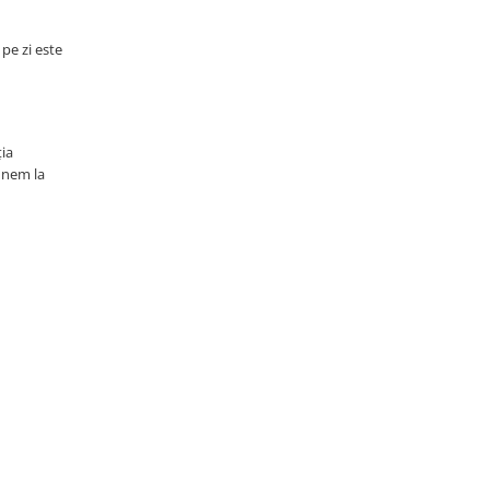
pe zi este
ția
punem la