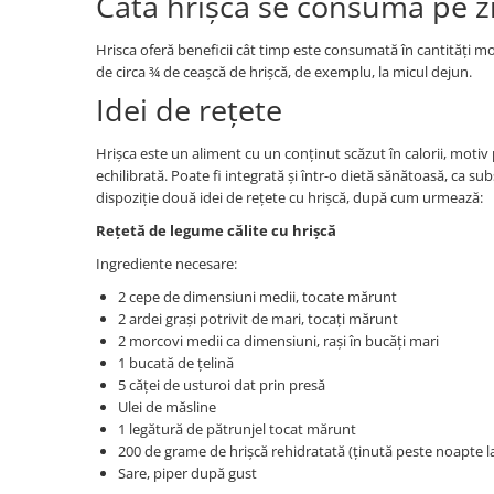
Câtă hrișcă se consumă pe z
Hrisca oferă beneficii cât timp este consumată în cantități mo
de circa ¾ de ceașcă de hrișcă, de exemplu, la micul dejun.
Idei de rețete
Hrișca este un aliment cu un conținut scăzut în calorii, moti
echilibrată. Poate fi integrată și într-o dietă sănătoasă, ca s
dispoziție două idei de rețete cu hrișcă, după cum urmează:
Rețetă de legume călite cu hrișcă
Ingrediente necesare:
2 cepe de dimensiuni medii, tocate mărunt
2 ardei grași potrivit de mari, tocați mărunt
2 morcovi medii ca dimensiuni, rași în bucăți mari
1 bucată de țelină
5 căței de usturoi dat prin presă
Ulei de măsline
1 legătură de pătrunjel tocat mărunt
200 de grame de hrișcă rehidratată (ținută peste noapte l
Sare, piper după gust