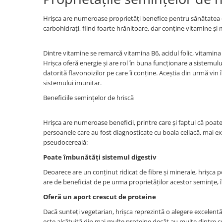
Digestie
Unturi alimentare
Imunitate
Sucuri
Hrișca are numeroase proprietăți benefice pentru sănătatea or
carbohidrați, fiind foarte hrănitoare, dar conține vitamine și 
Memorie
Produse instant
Somn usor
Lapte
Dintre vitamine se remarcă vitamina B6, acidul folic, vitamina
Produse sanatate sexuala
Paste
Hrișca oferă energie și are rol în buna funcționare a sistemulu
Snacksuri
Produse pentru Ea
datorită flavonoizilor pe care îi conține. Aceștia din urmă vin
Superalimente
sistemului imunitar.
Potenta barbati
Atelierul de cafea si ceaiuri
Beneficiile semințelor de hriscă
Produse pentru sportivi
Cafea
Proteine
Hrișca are numeroase beneficii, printre care și faptul că poate
Ceaiuri simple
Suplimente fitness
persoanele care au fost diagnosticate cu boala celiacă, mai exa
Ceaiuri medicinale compuse
Batoane proteice
pseudocereală:
Ceaiuri Maté
Pentru antrenament
Poate îmbunătăți sistemul digestiv
Cafea verde
Mama si copilul
Deoarece are un conținut ridicat de fibre și minerale, hrișca
Ulei de Cocos
Produse pentru copii
are de beneficiat de pe urma proprietăților acestor semințe, înt
Ulei de cocos de uz alimentar
Sarcina si alaptare
Oferă un aport crescut de proteine
Ulei de cocos de uz cosmetic
Dacă sunteți vegetarian, hrișca reprezintă o alegere excelentă 
Alte produse din Cocos
este alcătuită din mai multe proteine decât au multe dintre ce