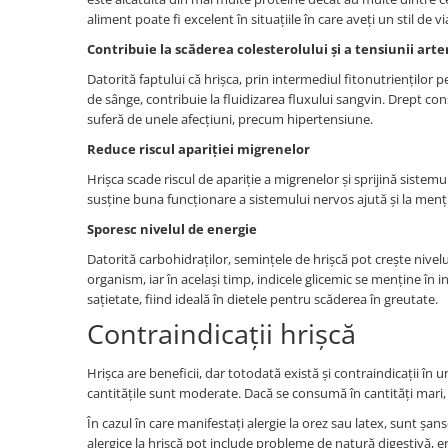
aliment poate fi excelent în situațiile în care aveți un stil de v
Contribuie la scăderea colesterolului și a tensiunii arte
Datorită faptului că hrișca, prin intermediul fitonutrienților pe
de sânge, contribuie la fluidizarea fluxului sangvin. Drept con
suferă de unele afecțiuni, precum hipertensiune.
Reduce riscul apariției migrenelor
Hrișca scade riscul de apariție a migrenelor și sprijină siste
susține buna funcționare a sistemului nervos ajută și la menț
Sporesc nivelul de energie
Datorită carbohidraților, semințele de hrișcă pot crește nivelu
organism, iar în același timp, indicele glicemic se menține în i
sațietate, fiind ideală în dietele pentru scăderea în greutate.
Contraindicații hrișcă
Hrișca are beneficii, dar totodată există și contraindicații în u
cantitățile sunt moderate. Dacă se consumă în cantități mari, e
În cazul în care manifestați alergie la orez sau latex, sunt șan
alergice la hrișcă pot include probleme de natură digestivă, erup