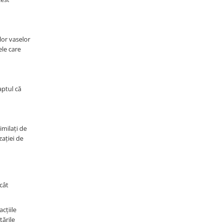
ilor vaselor
ele care
aptul că
imilați de
zației de
 cât
cțiile
tările