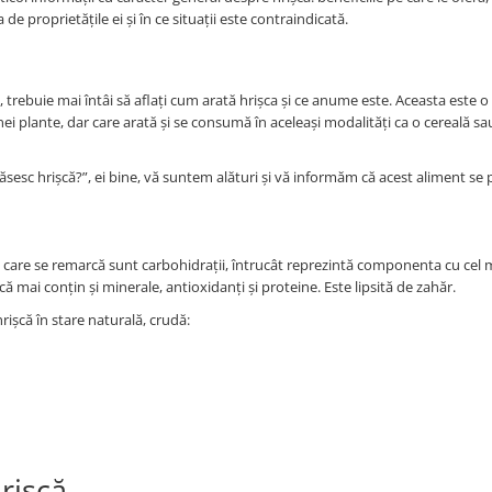
de proprietățile ei și în ce situații este contraindicată.
e, trebuie mai întâi să aflați cum arată hrișca și ce anume este. Aceasta este o
i plante, dar care arată și se consumă în aceleași modalități ca o cereală sau
ăsesc hrișcă?”, ei bine, vă suntem alături și vă informăm că acest aliment se
.
cei care se remarcă sunt carbohidrații, întrucât reprezintă componenta cu cel
ă mai conțin și minerale, antioxidanți și proteine. Este lipsită de zahăr.
rișcă în stare naturală, crudă:
rișcă