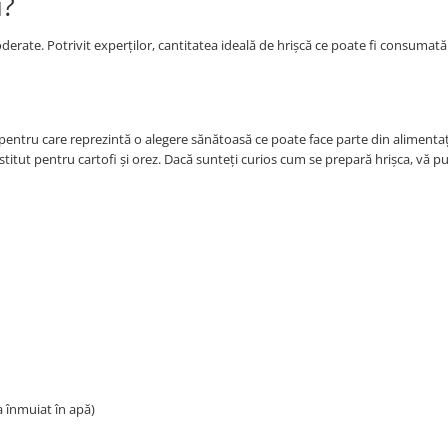
i?
derate. Potrivit experților, cantitatea ideală de hrișcă ce poate fi consumată 
v pentru care reprezintă o alegere sănătoasă ce poate face parte din alimenta
ubstitut pentru cartofi și orez. Dacă sunteți curios cum se prepară hrișca, vă 
a înmuiat în apă)