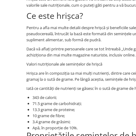
Afectiuni cronice
Dulciuri, patiserii
Produse pentru plaja
valorile sale nutriționale, cum o puteți găti pentru a vă bucura 
Geluri de dus naturale
Sanatatea ochilor
Indulcitori
Ce este hrișca?
Vopsele
Hepato-biliare
Miere
Produse de uz casnic
Depresie, anxietate
Patiserii
Pentru a afla mai multe detalii despre hrișcă și beneficiile sal
pseudocereală, întrucât la bază este formată din semințele une
Diabet
Bomboane
Produse pentru bucatarie
supliment alimentar, sub formă de pudră.
Glanda tiroida
Gume de mestecat
Produse igienizare
Dacă vă aflați printre persoanele care se tot întreabă „Unde g
Probleme renale
Siropuri, gemuri
Deodorante
achiziționa din mai multe magazine naturiste, inclusiv online
Prostata, urologie
Ciocolata
Igiena orala
Valori nutriționale ale semințelor de hrișcă
Sistem nervos
Batoane de cereale si fructe
Relaxare
Hrișca are în compoziția sa mai mulți nutrienți, dintre care 
Sistemul osos
Miere Manuka
Protectie antivirala
gramaj la o sută de grame. Pe lângă aceștia, semințele de hrișc
Produse naturiste
Mancare sanatoasa
Sare de baie
Iată ce cantități de nutrienți se găsesc în o sută de grame de h
Sapunuri
Detoxifiere
Cereale
343 de calorii;
Detergenti Bio
Antiinflamator
Leguminoase
71.5 grame de carbohidrați;
Antioxidanti
Paine, faina si mixuri
13.3 grame de proteine;
Antitumorale
Sosuri
10 grame de fibre;
3.4 grame de grăsimi;
Articulatii sanatoase
Uleiuri alimentare
Apă, în proporție de 10%.
Cardiovasculare
Ulei CBD
Proprietățile semințelor de h