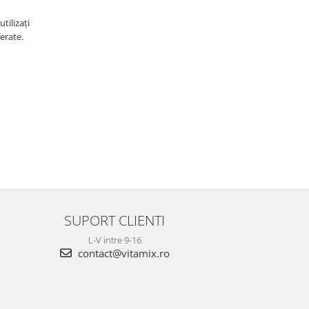
tilizați
erate.
SUPORT CLIENTI
L-V intre 9-16
contact@vitamix.ro