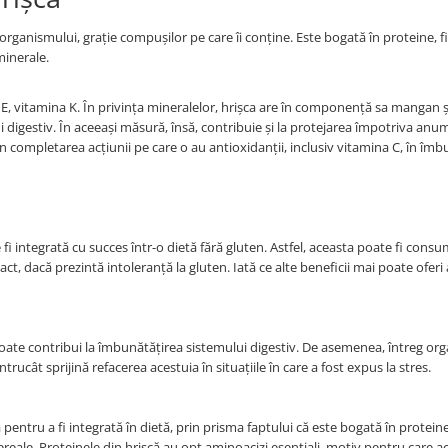
ganismului, grație compușilor pe care îi conține. Este bogată în proteine, fi
minerale.
 E, vitamina K. În privința mineralelor, hrișca are în componență sa mangan și
i digestiv. În aceeași măsură, însă, contribuie și la protejarea împotriva anum
 în completarea acțiunii pe care o au antioxidanții, inclusiv vitamina C, în îm
 fi integrată cu succes într-o dietă fără gluten. Astfel, aceasta poate fi cons
ct, dacă prezintă intoleranță la gluten. Iată ce alte beneficii mai poate oferi
 poate contribui la îmbunătățirea sistemului digestiv. De asemenea, întreg or
rucât sprijină refacerea acestuia în situațiile în care a fost expus la stres.
pentru a fi integrată în dietă, prin prisma faptului că este bogată în proteine
reale. Proteinele din hrișcă au opt aminoacizi esențiali, motiv pentru care a