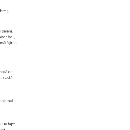
bre și
 seleni.
itor boli,
bunătățirea
umată de
 această
ganismul
. De fapt,
cest