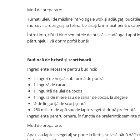
Mod de preparare:
Turnați uleiul de măsline într-o tigaie wok și adăugați bucăți
morcovii, ardeii grași și țelina. Le lăsați la înmuiat pentru câ
Între timp, clătiți bine semințele de hrișcă. Le adăugați apoi în
pătrunjelul. Vă dorim poftă bună!
Budincă de hrișcă și scorțișoară
Ingrediente necesare pentru budincă:
4 linguri de hrișcă sub formă de pudră
1 lingură de cacao
1 linguriță de ulei de cocos
1 lingură de miere sau de zahăr de cocos, la alegere
½ de linguriță de scorțișoară
250 mililitri de apă sau de lapte vegetal, după preferință
Ingrediente pentru ornare, în funcție de preferință: semințe de
Mod de preparare:
Apa (sau laptele vegetal) se pune la fiert și se lasă până dă în