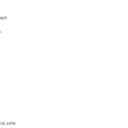
ugați
i
af, astfel