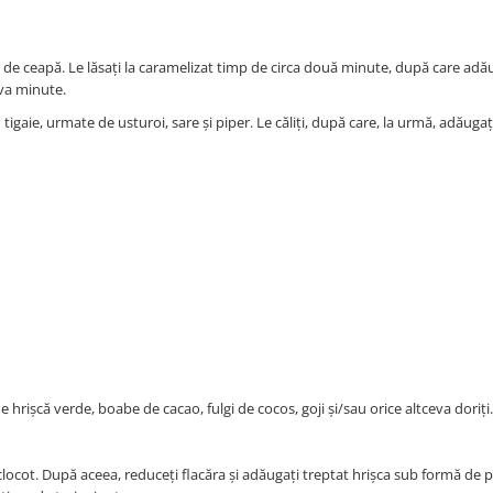
le de ceapă. Le lăsați la caramelizat timp de circa două minute, după care adă
teva minute.
 tigaie, urmate de usturoi, sare și piper. Le căliți, după care, la urmă, adăugaț
 hrișcă verde, boabe de cacao, fulgi de cocos, goji și/sau orice altceva doriți.
 clocot. După aceea, reduceți flacăra și adăugați treptat hrișca sub formă de pr