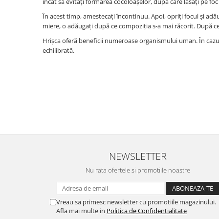
încât să evitați formarea cocoloașelor, după care lăsați pe fo
În acest timp, amestecați încontinuu. Apoi, opriți focul și adău
miere, o adăugați după ce compoziția s-a mai răcorit. După ce 
Hrișca oferă beneficii numeroase organismului uman. În cazul în
echilibrată.
NEWSLETTER
Nu rata ofertele si promotiile noastre
Vreau sa primesc newsletter cu promotiile magazinului.
Afla mai multe in
Politica de Confidentialitate