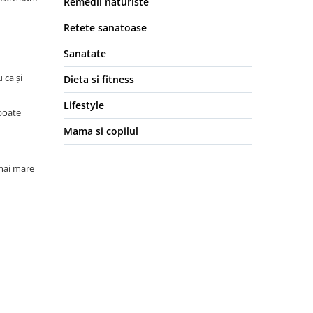
Remedii naturiste
Retete sanatoase
Sanatate
 ca și
Dieta si fitness
Lifestyle
 poate
Mama si copilul
 mai mare