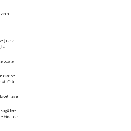
bilele
e ține la
i ca
 se poate
te care se
nute într-
duceți tava
daugă într-
te bine, de