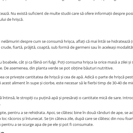
ptează. Nu există suficient de multe studii care să ofere informații despre posi
lui de hrișcă.
elămuriri despre cum se consumă hrișca, aflați că mai întâi se hidratează (s
 crude, fiartă, prăjită, coaptă, sub formă de germeni sau în aceleași modalităț
abele, cât și ca făină ori fulgi. Poți consuma hrișca la orice masă a zilei și
rie. De asemenea, din planta verde se pot obține băuturi nutritive.
eea ce privește cantitatea de hrișcă și cea de apă. Adică o parte de hrișcă pes
acest aliment în supe și ciorbe, este necesar să le fierbi timp de 30-40 de mi
întinsă, le stropiți cu puțină apă și presărați o cantitate mică de sare. Intro
.
te, pentru a se rehidrata. Apoi, se clătesc bine în două rânduri de ape, se a
n loc răcoros și întunecat. Se țin câteva zile, după care se clătesc din nou foar
tă pentru a se scurge apa de pe ele și pot fi consumate.