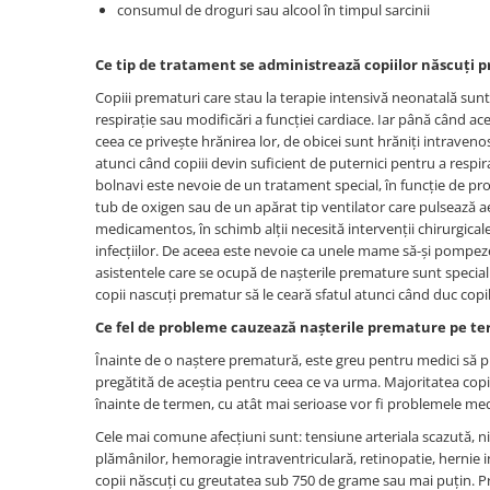
consumul de droguri sau alcool în timpul sarcinii
Digestie
Unturi alimentare
Imunitate
Sucuri
Ce tip de tratament se administrează copiilor născuți 
Memorie
Produse instant
Somn usor
Lapte
Copiii prematuri care stau la terapie intensivă neonatală sunt 
respirație sau modificări a funcției cardiace. Iar până când ace
Produse sanatate sexuala
Paste
ceea ce privește hrănirea lor, de obicei sunt hrăniți intraveno
Snacksuri
Produse pentru Ea
atunci când copiii devin suficient de puternici pentru a respir
Superalimente
bolnavi este nevoie de un tratament special, în funcție de pro
Potenta barbati
tub de oxigen sau de un apărat tip ventilator care pulsează ae
Atelierul de cafea si ceaiuri
Produse pentru sportivi
medicamentos, în schimb alții necesită intervenții chirurgical
Cafea
Proteine
infecțiilor. De aceea este nevoie ca unele mame să-și pompeze l
asistentele care se ocupă de nașterile premature sunt speciali
Ceaiuri simple
Suplimente fitness
copii nascuți prematur să le ceară sfatul atunci când duc copil
Ceaiuri medicinale compuse
Batoane proteice
Ce fel de probleme cauzează nașterile premature pe t
Ceaiuri Maté
Pentru antrenament
Cafea verde
Înainte de o naștere prematură, este greu pentru medici să pr
Mama si copilul
pregătită de aceștia pentru ceea ce va urma. Majoritatea copiil
Ulei de Cocos
Produse pentru copii
înainte de termen, cu atât mai serioase vor fi problemele med
Ulei de cocos de uz alimentar
Sarcina si alaptare
Cele mai comune afecțiuni sunt: tensiune arteriala scazută, ni
Ulei de cocos de uz cosmetic
plămânilor, hemoragie intraventriculară, retinopatie, hernie 
Alte produse din Cocos
copii născuți cu greutatea sub 750 de grame sau mai puțin. Pr