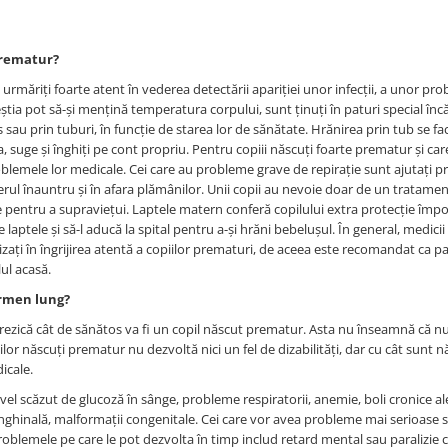
prematur?
urmăriți foarte atent în vederea detectării apariției unor infecții, a unor pr
știa pot să-și mențină temperatura corpului, sunt ținuți în paturi special încăl
s sau prin tuburi, în funcție de starea lor de sănătate. Hrănirea prin tub se f
a, suge și înghiți pe cont propriu. Pentru copiii născuți foarte prematur și ca
blemele lor medicale. Cei care au probleme grave de repirație sunt ajutați p
rul înauntru și în afara plămânilor. Unii copii au nevoie doar de un tratame
e pentru a supraviețui. Laptele matern conferă copilului extra protecție împo
aptele și să-l aducă la spital pentru a-și hrăni bebelușul. În general, medicii 
zați în îngrijirea atentă a copiilor prematuri, de aceea este recomandat ca par
ul acasă.
ermen lung?
ezică cât de sănătos va fi un copil născut prematur. Asta nu înseamnă că nu 
or născuți prematur nu dezvoltă nici un fel de dizabilități, dar cu cât sunt n
icale.
vel scăzut de glucoză în sânge, probleme respiratorii, anemie, boli cronice al
inghinală, malformații congenitale. Cei care vor avea probleme mai serioase 
oblemele pe care le pot dezvolta în timp includ retard mental sau paralizie c