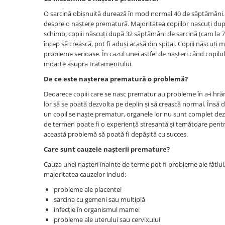
Afectiuni cronice
Dulciuri, patiserii
Produse pentru plaja
O sarcină obișnuită durează în mod normal 40 de săptămâni.
Geluri de dus naturale
Sanatatea ochilor
Indulcitori
despre o naștere prematură. Majoritatea copiilor nascuți dup
Vopsele
Hepato-biliare
Miere
schimb, copiii născuți după 32 săptămâni de sarcină (cam la 7 
Produse de uz casnic
încep să crească, pot fi aduși acasă din spital. Copiii născuți
Depresie, anxietate
Patiserii
probleme serioase. În cazul unei astfel de nașteri când copilul 
Diabet
Bomboane
Produse pentru bucatarie
moarte asupra tratamentului.
Glanda tiroida
Gume de mestecat
Produse igienizare
De ce este nașterea prematură o problemă?
Probleme renale
Siropuri, gemuri
Deodorante
Deoarece copiii care se nasc prematur au probleme în a-i hrăni 
Prostata, urologie
Ciocolata
Igiena orala
lor să se poată dezvolta pe deplin și să crească normal. Însă d
Sistem nervos
Batoane de cereale si fructe
Relaxare
un copil se naște prematur, organele lor nu sunt complet dez
Sistemul osos
Miere Manuka
Protectie antivirala
de termen poate fi o experiență stresantă și temătoare pentru 
această problemă să poată fi depășită cu succes.
Produse naturiste
Mancare sanatoasa
Sare de baie
Care sunt cauzele nașterii premature?
Sapunuri
Detoxifiere
Cereale
Detergenti Bio
Cauza unei nașteri înainte de terme pot fi probleme ale fătlui
Antiinflamator
Leguminoase
majoritatea cauzelor includ:
Antioxidanti
Paine, faina si mixuri
probleme ale placentei
Antitumorale
Sosuri
sarcina cu gemeni sau multiplă
Articulatii sanatoase
Uleiuri alimentare
infecție în organismul mamei
Cardiovasculare
Ulei CBD
probleme ale uterului sau cervixului