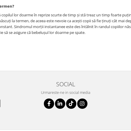
 termen?
ă copilul lor doarme în reprize scurte de timp și stă treaz un timp foarte puți
cuți la termen, de aceea este nevoie ca acești copii să fie ținuți cât mai de
onstant. Sindromul morții instantanee este des întâlnit în randul copiilor năs
uie să se asigure că bebelușul lor doarme pe spate.
SOCIAL
Urmareste-ne in social media