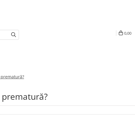
0,00
e prematură?
e prematură?