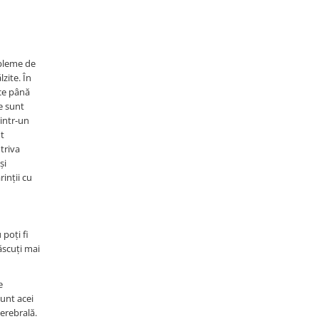
obleme de
zite. În
ace până
re sunt
rintr-un
nt
triva
și
inții cu
poți fi
ăscuți mai
e
sunt acei
erebrală.