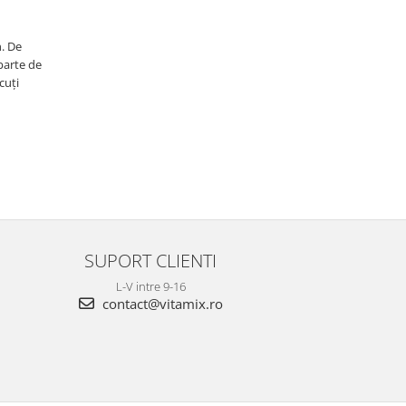
n. De
parte de
cuți
SUPORT CLIENTI
L-V intre 9-16
contact@vitamix.ro