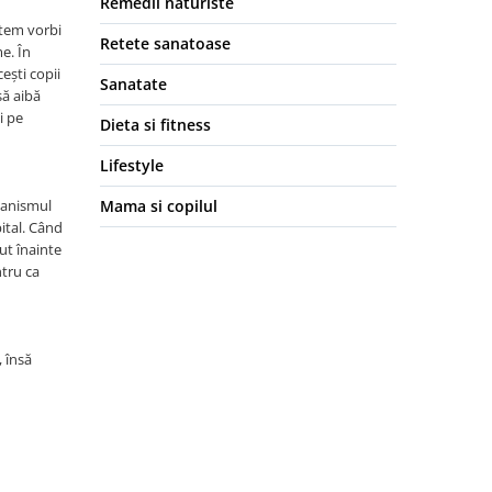
Remedii naturiste
utem vorbi
Retete sanatoase
e. În
ești copii
Sanatate
să aibă
i pe
Dieta si fitness
Lifestyle
rganismul
Mama si copilul
pital. Când
ut înainte
ntru ca
 însă