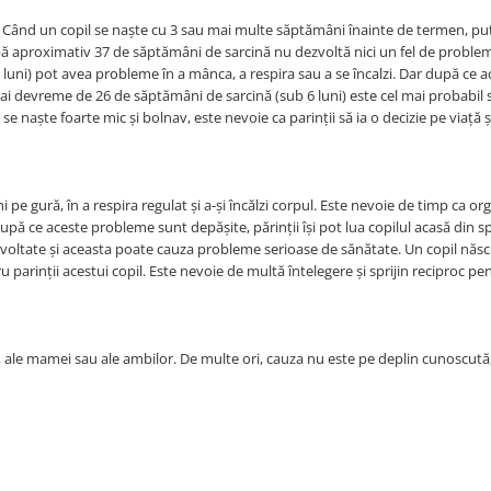
 Când un copil se naște cu 3 sau mai multe săptămâni înainte de termen, p
ă aproximativ 37 de săptămâni de sarcină nu dezvoltă nici un fel de problem
luni) pot avea probleme în a mânca, a respira sau a se încalzi. Dar după ce ac
 mai devreme de 26 de săptămâni de sarcină (sub 6 luni) este cel mai probabil 
se naște foarte mic și bolnav, este nevoie ca parinții să ia o decizie pe viață ș
pe gură, în a respira regulat și a-și încălzi corpul. Este nevoie de timp ca o
upă ce aceste probleme sunt depășite, părinții își pot lua copilul acasă din s
voltate și aceasta poate cauza probleme serioase de sănătate. Un copil născ
parinții acestui copil. Este nevoie de multă întelegere și sprijin reciproc pe
, ale mamei sau ale ambilor. De multe ori, cauza nu este pe deplin cunoscută,