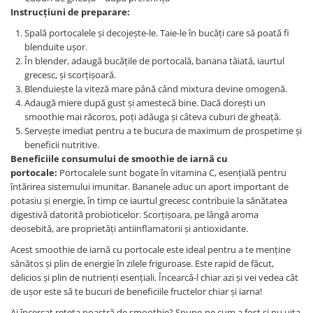
Digestie
Unturi alimentare
Instrucțiuni de preparare:
Imunitate
Sucuri
Spală portocalele și decojește-le. Taie-le în bucăți care să poată fi
Memorie
Produse instant
blenduite ușor.
În blender, adaugă bucățile de portocală, banana tăiată, iaurtul
Somn usor
Lapte
grecesc, și scorțișoară.
Produse sanatate sexuala
Paste
Blenduiește la viteză mare până când mixtura devine omogenă.
Snacksuri
Produse pentru Ea
Adaugă miere după gust și amestecă bine. Dacă dorești un
smoothie mai răcoros, poți adăuga și câteva cuburi de gheață.
Superalimente
Potenta barbati
Servește imediat pentru a te bucura de maximum de prospetime și
Atelierul de cafea si ceaiuri
Produse pentru sportivi
beneficii nutritive.
Cafea
Beneficiile consumului de smoothie de iarnă cu
Proteine
portocale:
Portocalele sunt bogate în vitamina C, esențială pentru
Ceaiuri simple
Suplimente fitness
întărirea sistemului imunitar. Bananele aduc un aport important de
Ceaiuri medicinale compuse
Batoane proteice
potasiu și energie, în timp ce iaurtul grecesc contribuie la sănătatea
Ceaiuri Maté
digestivă datorită probioticelor. Scorțișoara, pe lângă aroma
Pentru antrenament
deosebită, are proprietăți antiinflamatorii și antioxidante.
Cafea verde
Mama si copilul
Ulei de Cocos
Acest smoothie de iarnă cu portocale este ideal pentru a te menține
Produse pentru copii
sănătos și plin de energie în zilele friguroase. Este rapid de făcut,
Ulei de cocos de uz alimentar
Sarcina si alaptare
delicios și plin de nutrienți esențiali. Încearcă-l chiar azi și vei vedea cât
Ulei de cocos de uz cosmetic
de ușor este să te bucuri de beneficiile fructelor chiar și iarna!
Alte produse din Cocos
Ai încercat rețeta noastră de smoothie? Spune-ne cum a fost și nu uita