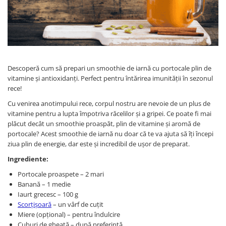
Afectiuni cronice
Dulciuri, patiserii
Produse pentru plaja
Geluri de dus naturale
Sanatatea ochilor
Indulcitori
Vopsele
Hepato-biliare
Miere
Produse de uz casnic
Depresie, anxietate
Patiserii
Diabet
Bomboane
Produse pentru bucatarie
Descoperă cum să prepari un smoothie de iarnă cu portocale plin de
Glanda tiroida
Gume de mestecat
Produse igienizare
vitamine și antioxidanți. Perfect pentru întărirea imunității în sezonul
Probleme renale
Siropuri, gemuri
Deodorante
rece!
Prostata, urologie
Ciocolata
Igiena orala
Cu venirea anotimpului rece, corpul nostru are nevoie de un plus de
Sistem nervos
Batoane de cereale si fructe
Relaxare
vitamine pentru a lupta împotriva răcelilor și a gripei. Ce poate fi mai
plăcut decât un smoothie proaspăt, plin de vitamine și aromă de
Sistemul osos
Miere Manuka
Protectie antivirala
portocale? Acest smoothie de iarnă nu doar că te va ajuta să îți începi
Produse naturiste
Mancare sanatoasa
Sare de baie
ziua plin de energie, dar este și incredibil de ușor de preparat.
Sapunuri
Detoxifiere
Cereale
Ingrediente:
Detergenti Bio
Antiinflamator
Leguminoase
Portocale proaspete – 2 mari
Antioxidanti
Paine, faina si mixuri
Banană – 1 medie
Antitumorale
Sosuri
Iaurt grecesc – 100 g
Scorțișoară
– un vârf de cuțit
Articulatii sanatoase
Uleiuri alimentare
Miere (opțional) – pentru îndulcire
Cardiovasculare
Ulei CBD
Cuburi de gheață – după preferință