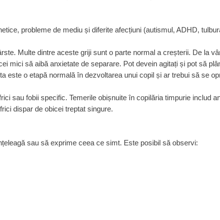
enetice, probleme de mediu și diferite afecțiuni (autismul, ADHD, tulbu
e vârste. Multe dintre aceste griji sunt o parte normal a creșterii. De la v
 cei mici să aibă anxietate de separare. Pot devein agitați și pot să pl
asta este o etapă normală în dezvoltarea unui copil și ar trebui să se o
ci sau fobii specific. Temerile obișnuite în copilăria timpurie includ a
frici dispar de obicei treptat singure.
înțeleagă sau să exprime ceea ce simt. Este posibil să observi: