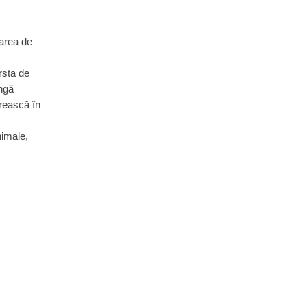
rarea de
ârsta de
ângă
prească în
nimale,