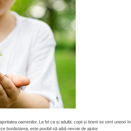
itatea oamenilor. La fel ca și adulții, copii și tinerii se simt uneori îng
eze bunăstarea, este posibil să aibă nevoie de ajutor.