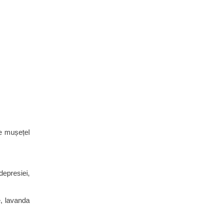
de mușețel
depresiei,
e, lavanda