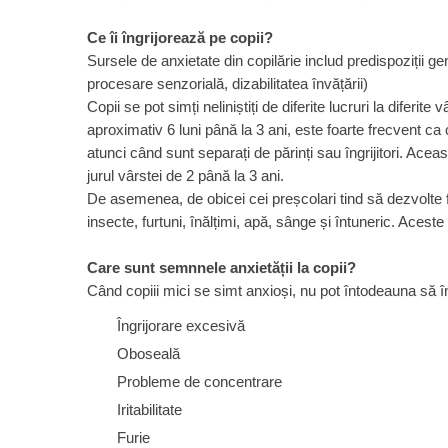
Digestie
Unturi alimentare
Imunitate
Sucuri
Ce îi îngrijorează pe copii?
Sursele de anxietate din copilărie includ predispoziții g
Memorie
Produse instant
procesare senzorială, dizabilitatea învățării)
Somn usor
Lapte
Copii se pot simți neliniștiți de diferite lucruri la diferit
Produse sanatate sexuala
Paste
aproximativ 6 luni până la 3 ani, este foarte frecvent ca
Snacksuri
Produse pentru Ea
atunci când sunt separați de părinți sau îngrijitori. Ace
Superalimente
Potenta barbati
jurul vârstei de 2 până la 3 ani.
Atelierul de cafea si ceaiuri
Produse pentru sportivi
De asemenea, de obicei cei preșcolari tind să dezvolte fri
insecte, furtuni, înălțimi, apă, sânge și întuneric. Aceste 
Cafea
Proteine
Ceaiuri simple
Suplimente fitness
Care sunt semnnele anxietății la copii?
Ceaiuri medicinale compuse
Batoane proteice
Când copiii mici se simt anxioși, nu pot întodeauna să 
Ceaiuri Maté
Pentru antrenament
Îngrijorare excesivă
Cafea verde
Mama si copilul
Ulei de Cocos
Oboseală
Produse pentru copii
Probleme de concentrare
Ulei de cocos de uz alimentar
Sarcina si alaptare
Ulei de cocos de uz cosmetic
Iritabilitate
Alte produse din Cocos
Furie