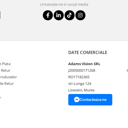
Urmareste-ne in social media
DATE COMERCIALE
 Plata
Adams Vision SRL
e Retur
J2005000171268
Produselor
RO17182365
de Retur
str.Lunga 124
Livezeni, Mures
L
Contacteaza-ne