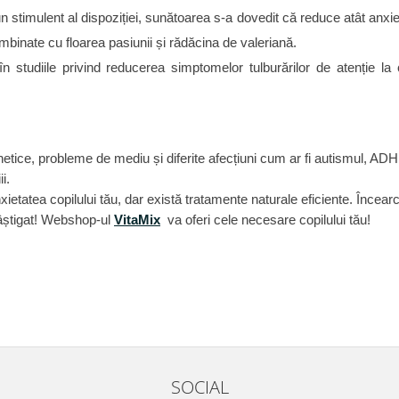
 stimulent al dispoziției, sunătoarea s-a dovedit că reduce atât anxie
combinate cu floarea pasiunii și rădăcina de valeriană.
 studiile privind reducerea simptomelor tulburărilor de atenție la 
enetice, probleme de mediu și diferite afecțiuni cum ar fi autismul, AD
i.
nxietatea copilului tău, dar există tratamente naturale eficiente. Încear
câștigat! Webshop-ul
VitaMix
va oferi cele necesare copilului tău!
SOCIAL