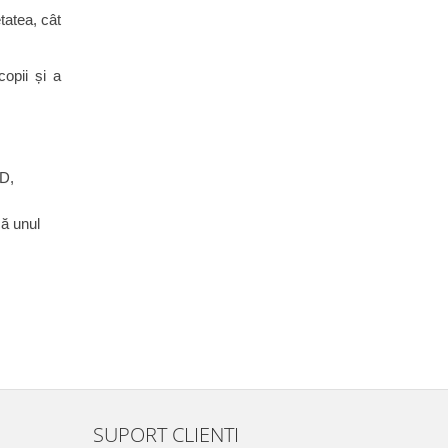
tatea, cât
copii și a
HD,
că unul
SUPORT CLIENTI