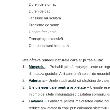
Dureri de stomac
Dureri de cap
Tensiune musculară
Probleme de somn
Urinare frecventă
Transpirație excesivă
Comportament hiperactiv
Iată câteva remedii naturale care ar putea ajuta:
Mușețelul
– Probabil știi că mușețelul este un in
din cauza gustului. Alții consumă ceaiul de mușețel 
Valeriana
– Unele studii arată că rădăcina de valer
Uleiuri esențiale pentru anxietate
– Uleiurile ese
în timp ce altele îmbunătățesc calitatea somnului dar
Lavanda
– Familiară pentru majoritatea dintre noi 
reduce anxietatea la copii prin calmarea sistemului