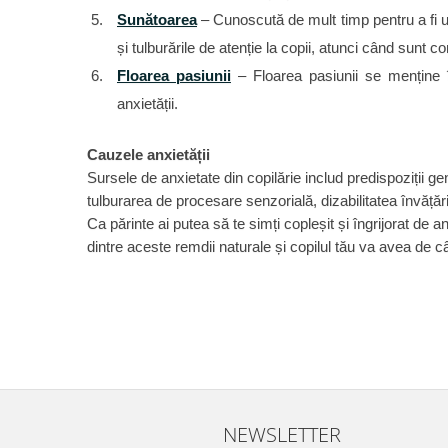
Sunătoarea
– Cunoscută de mult timp pentru a fi un
și tulburările de atenție la copii, atunci când sunt 
Floarea pasiunii
– Floarea pasiunii se menține în
anxietății.
Cauzele anxietății
Sursele de anxietate din copilărie includ predispoziții g
tulburarea de procesare senzorială, dizabilitatea învățării
Ca părinte ai putea să te simți copleșit și îngrijorat de a
dintre aceste remdii naturale și copilul tău va avea de 
NEWSLETTER