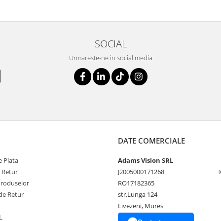
SOCIAL
Urmareste-ne in social media
DATE COMERCIALE
 Plata
Adams Vision SRL
e Retur
J2005000171268
Produselor
RO17182365
de Retur
str.Lunga 124
Livezeni, Mures
L