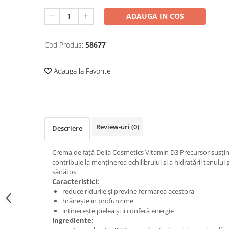
Afectiuni cronice
Dulciuri, patiserii
Produse pentru plaja
ADAUGA IN COS
Geluri de dus naturale
Sanatatea ochilor
Indulcitori
Vopsele
Hepato-biliare
Miere
Produse de uz casnic
Cod Produs:
58677
Depresie, anxietate
Patiserii
Diabet
Bomboane
Produse pentru bucatarie
Adauga la Favorite
Glanda tiroida
Gume de mestecat
Produse igienizare
Probleme renale
Siropuri, gemuri
Deodorante
Prostata, urologie
Ciocolata
Igiena orala
Sistem nervos
Batoane de cereale si fructe
Relaxare
Sistemul osos
Miere Manuka
Protectie antivirala
Review-uri
(0)
Descriere
Produse naturiste
Mancare sanatoasa
Sare de baie
Crema de față Delia Cosmetics Vitamin D3 Precursor susține
Sapunuri
Detoxifiere
Cereale
contribuie la menținerea echilibrului și a hidratării tenului
Detergenti Bio
Antiinflamator
Leguminoase
sănătos.
Caracteristici:
Antioxidanti
Paine, faina si mixuri
reduce ridurile și previne formarea acestora
Antitumorale
Sosuri
hrănește in profunzime
Articulatii sanatoase
Uleiuri alimentare
intinerește pielea și ii conferă energie
Ingrediente:
Cardiovasculare
Ulei CBD