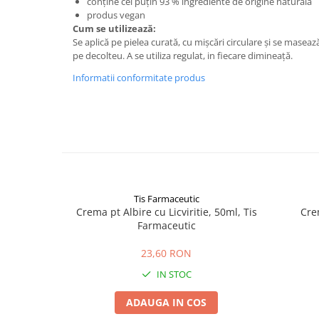
conține cel puțin 93 % ingrediente de origine naturală
Digestie
Unturi alimentare
produs vegan
Imunitate
Sucuri
Cum se utilizează:
Se aplică pe pielea curată, cu mișcări circulare și se masează
Memorie
Produse instant
pe decolteu. A se utiliza regulat, in fiecare dimineață.
Somn usor
Lapte
Informatii conformitate produs
Produse sanatate sexuala
Paste
Snacksuri
Produse pentru Ea
Superalimente
Potenta barbati
Atelierul de cafea si ceaiuri
Produse pentru sportivi
Cafea
Proteine
Ceaiuri simple
Suplimente fitness
Ceaiuri medicinale compuse
Tis Farmaceutic
Batoane proteice
Crema pt Albire cu Licviritie, 50ml, Tis
Cre
Ceaiuri Maté
Pentru antrenament
Farmaceutic
Cafea verde
Mama si copilul
Ulei de Cocos
23,60 RON
Produse pentru copii
IN STOC
Ulei de cocos de uz alimentar
Sarcina si alaptare
Ulei de cocos de uz cosmetic
ADAUGA IN COS
Alte produse din Cocos