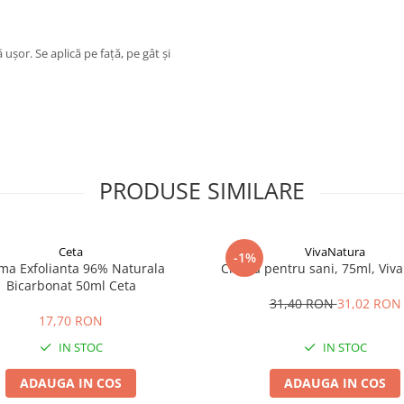
 ușor. Se aplică pe față, pe gât și
PRODUSE SIMILARE
Ceta
VivaNatura
-1%
ma Exfolianta 96% Naturala
Crema pentru sani, 75ml, Viv
Bicarbonat 50ml Ceta
31,40 RON
31,02 RON
17,70 RON
IN STOC
IN STOC
ADAUGA IN COS
ADAUGA IN COS