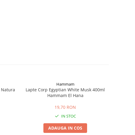
Hammam
a Natura
Lapte Corp Egyptian White Musk 400ml
Cre
Hammam El Hana
19,70 RON
IN STOC
ADAUGA IN COS