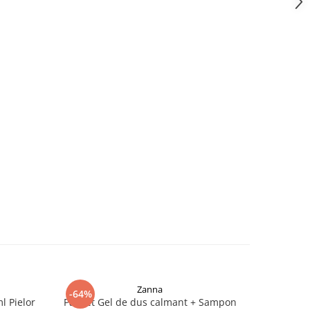
Zanna
-64%
 Pielor
Pachet Gel de dus calmant + Sampon
Gel De 