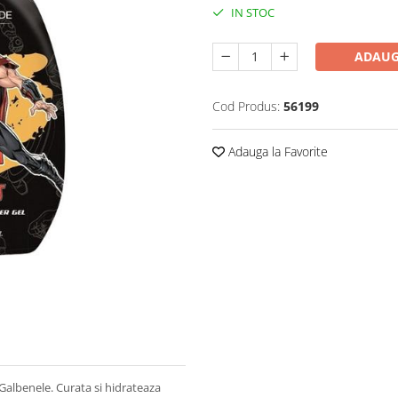
IN STOC
ADAUG
Cod Produs:
56199
Adauga la Favorite
Galbenele. Curata si hidrateaza