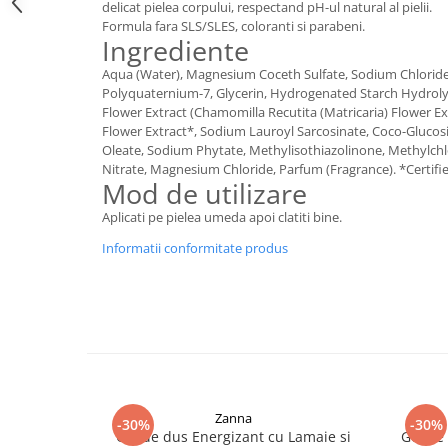
delicat pielea corpului, respectand pH-ul natural al pielii.
Digestie
Unturi alimentare
Formula fara SLS/SLES, coloranti si parabeni.
Imunitate
Sucuri
Ingrediente
Memorie
Produse instant
Aqua (Water), Magnesium Coceth Sulfate, Sodium Chlorid
Somn usor
Lapte
Polyquaternium-7, Glycerin, Hydrogenated Starch Hydroly
Flower Extract (Chamomilla Recutita (Matricaria) Flower Ext
Produse sanatate sexuala
Paste
Flower Extract*, Sodium Lauroyl Sarcosinate, Coco-Glucosi
Snacksuri
Produse pentru Ea
Oleate, Sodium Phytate, Methylisothiazolinone, Methylch
Superalimente
Nitrate, Magnesium Chloride, Parfum (Fragrance). *Certifi
Potenta barbati
Mod de utilizare
Atelierul de cafea si ceaiuri
Produse pentru sportivi
Aplicati pe pielea umeda apoi clatiti bine.
Cafea
Proteine
Informatii conformitate produs
Ceaiuri simple
Suplimente fitness
Ceaiuri medicinale compuse
Batoane proteice
Ceaiuri Maté
Pentru antrenament
Cafea verde
Mama si copilul
Ulei de Cocos
Produse pentru copii
Ulei de cocos de uz alimentar
Sarcina si alaptare
Ulei de cocos de uz cosmetic
Zanna
-30%
-30%
Gel de dus Energizant cu Lamaie si
Gel de
Alte produse din Cocos