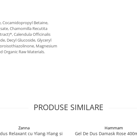
e, Cocamidopropyl Betaine,
sate, Chamomilla Recutita
ract)*, Calendula Officinalis
de, Decyl Glucoside, Glyceryl
loroisothiazolinone, Magnesium
ed Organic Raw Materials.
PRODUSE SIMILARE
Zanna
Hammam
 dus Relaxant cu Ylang-Ylang si
Gel De Dus Damask Rose 400ml