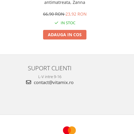
antimatreata, Zanna
Pi
66,90 RON
23,92 RON
IN STOC
ADAUGA IN COS
SUPORT CLIENTI
L-V intre 9-16
contact@vitamix.ro