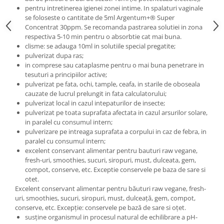
pentru intretinerea igienei zonei intime. In spalaturi vaginale
se foloseste o cantitate de 5ml Argentum+® Super
Concentrat 30ppm. Se recomanda pastrarea solutiei in zona
respectiva 5-10 min pentru o absorbtie cat mai buna.
clisme: se adauga 10ml in solutiile special pregatite;
pulverizat dupa ras;
in comprese sau cataplasme pentru o mai buna penetrare in
tesuturi a principiilor active;
pulverizat pe fata, ochi, tample, ceafa, in starile de oboseala
cauzate de lucrul prelungit in fata calculatorului;
pulverizat local in cazul intepaturilor de insecte;
pulverizat pe toata suprafata afectata in cazul arsurilor solare,
in paralel cu consumul intern;
pulverizare pe intreaga suprafata a corpului in caz de febra, in
paralel cu consumul intern;
excelent conservant alimentar pentru bauturi raw vegane,
fresh-uri, smoothies, sucuri, siropuri, must, dulceata, gem,
compot, conserve, etc. Exceptie conservele pe baza de sare si
otet.
Excelent conservant alimentar pentru băuturi raw vegane, fresh-
uri, smoothies, sucuri, siropuri, must, dulceaţă, gem, compot,
conserve, etc. Excepţie: conservele pe bază de sare si oţet.
susține organismul in procesul natural de echilibrare a pH-