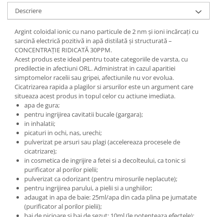
Digestie
Unturi alimentare
Descriere
Imunitate
Sucuri
Memorie
Produse instant
Argint coloidal ionic cu nano particule de 2 nm şi ioni incărcaţi cu
sarcină electrică pozitivă in apă distilată şi structurată –
Somn usor
Lapte
CONCENTRAŢIE RIDICATĂ 30PPM.
Produse sanatate sexuala
Paste
Acest produs este ideal pentru toate categoriile de varsta, cu
Snacksuri
predilectie in afectiuni ORL. Administrat in cazul aparitiei
Produse pentru Ea
simptomelor racelii sau gripei, afectiunile nu vor evolua.
Superalimente
Potenta barbati
Cicatrizarea rapida a plagilor si arsurilor este un argument care
Atelierul de cafea si ceaiuri
Produse pentru sportivi
situeaza acest produs in topul celor cu actiune imediata.
apa de gura;
Cafea
Proteine
pentru ingrijirea cavitatii bucale (gargara);
Ceaiuri simple
Suplimente fitness
in inhalatii;
picaturi in ochi, nas, urechi;
Ceaiuri medicinale compuse
Batoane proteice
pulverizat pe arsuri sau plagi (accelereaza procesele de
Ceaiuri Maté
Pentru antrenament
cicatrizare);
Cafea verde
in cosmetica de ingrijire a fetei si a decolteului, ca tonic si
Mama si copilul
purificator al porilor pielii;
Ulei de Cocos
Produse pentru copii
pulverizat ca odorizant (pentru mirosurile neplacute);
Ulei de cocos de uz alimentar
pentru ingrijirea parului, a pielii si a unghiilor;
Sarcina si alaptare
adaugat in apa de baie: 25ml/apa din cada plina pe jumatate
Ulei de cocos de uz cosmetic
(purificator al porilor pielii);
Alte produse din Cocos
bai de picioare si bai de sezut: 10ml (le potenteaza efectele);