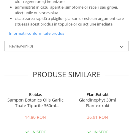
ului, regenerare și imunizare
administrat in cazul apariției simptomelor răcelii sau gripei,
afecțiunile nu vor evolua
cicatrizarea rapidă a plăgilor și arsurilor este un argument care
situează acest produs in topul celor cu acțiune imediată
Informatii conformitate produs
Review-uri
(0)
PRODUSE SIMILARE
Bioblas
PlantExtrakt
Sampon Botanics Oils Garlic
Giardinophyt 30ml
Toate Tipurile 360ml
Plantextrakt
Bioblas
14,80 RON
36,91 RON
IN STOC
IN STOC