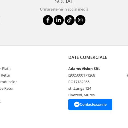
SOCIAL
Urmareste-ne in social media
DATE COMERCIALE
 Plata
Adams Vision SRL
e Retur
J2005000171268
Produselor
RO17182365
de Retur
str.Lunga 124
Livezeni, Mures
L
Contacteaza-ne