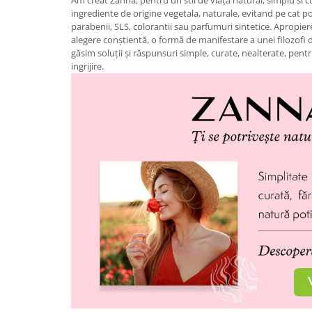
Am creat Zanna, pentru un stil de viață natural, simplu si c
ingrediente de origine vegetala, naturale, evitand pe cat pos
parabenii, SLS, colorantii sau parfumuri sintetice. Apropie
alegere conştientă, o formă de manifestare a unei filozofi d
găsim soluţii şi răspunsuri simple, curate, nealterate, pent
ingrijire.