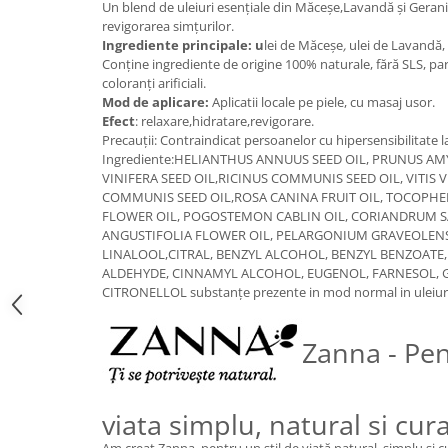
Un blend de uleiuri esențiale din Măceșe,Lavandă și Geran
Digestie
Unturi alimentare
revigorarea simțurilor.
Imunitate
Sucuri
Ingrediente principale:
u
lei de Măceșe
,
ulei de Lavandă,
Memorie
Produse instant
Conține ingrediente de origine 100% naturale, fără SLS, par
coloranți arificiali.
Somn usor
Lapte
Mod de aplicare:
Aplicatii locale pe piele, cu masaj usor.
Produse sanatate sexuala
Paste
Efect
: relaxare,hidratare,revigorare.
Precauții: Contraindicat persoanelor cu hipersensibilitate
Snacksuri
Produse pentru Ea
Ingrediente:HELIANTHUS ANNUUS SEED OIL, PRUNUS AMY
Superalimente
Potenta barbati
VINIFERA SEED OIL,RICINUS COMMUNIS SEED OIL, VITIS V
Atelierul de cafea si ceaiuri
COMMUNIS SEED OIL,ROSA CANINA FRUIT OIL, TOCOP
Produse pentru sportivi
FLOWER OIL, POGOSTEMON CABLIN OIL, CORIANDRUM S
Cafea
Proteine
ANGUSTIFOLIA FLOWER OIL, PELARGONIUM GRAVEOLENS
Ceaiuri simple
LINALOOL,CITRAL, BENZYL ALCOHOL, BENZYL BENZOATE,
Suplimente fitness
ALDEHYDE, CINNAMYL ALCOHOL, EUGENOL, FARNESOL, 
Ceaiuri medicinale compuse
Batoane proteice
CITRONELLOL substanțe prezente in mod normal in uleiuri
Ceaiuri Maté
Pentru antrenament
Cafea verde
Mama si copilul
Zanna - Pen
Ulei de Cocos
Produse pentru copii
Ulei de cocos de uz alimentar
Sarcina si alaptare
Ulei de cocos de uz cosmetic
viata simplu, natural si cur
Alte produse din Cocos