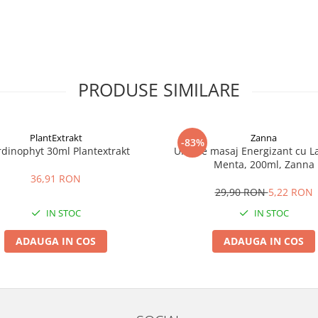
PRODUSE SIMILARE
PlantExtrakt
Zanna
-83%
rdinophyt 30ml Plantextrakt
Ulei de masaj Energizant cu L
Menta, 200ml, Zanna
36,91 RON
29,90 RON
5,22 RON
IN STOC
IN STOC
ADAUGA IN COS
ADAUGA IN COS