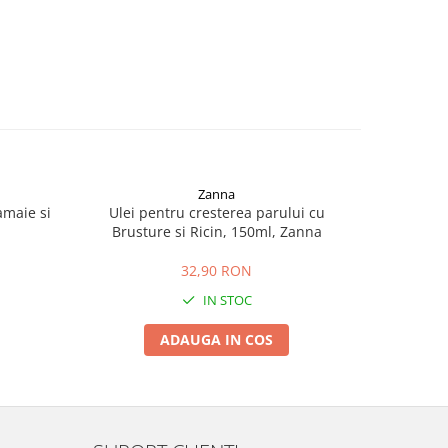
Zanna
amaie si
Ulei pentru cresterea parului cu
Spray cu U
Brusture si Ricin, 150ml, Zanna
32,90 RON
IN STOC
ADAUGA IN COS