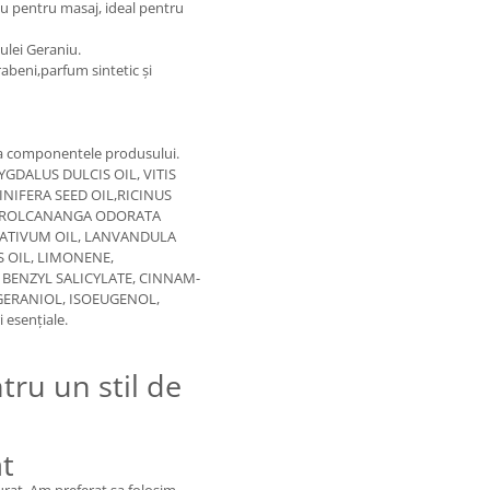
iu pentru masaj, ideal pentru
 u
lei Geraniu.
abeni,parfum sintetic și
 la componentele produsului.
GDALUS DULCIS OIL, VITIS
INIFERA SEED OIL,RICINUS
HEROLCANANGA ODORATA
ATIVUM OIL, LANVANDULA
 OIL, LIMONENE,
 BENZYL SALICYLATE, CINNAM-
GERANIOL, ISOEUGENOL,
 esențiale.
tru un stil de
at