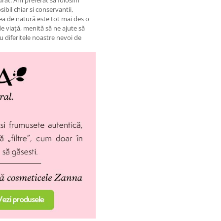
urat. Am preferat sa folosim
ibil chiar si conservantii,
rea de natură este tot mai des o
e viaţă, menită să ne ajute să
ru diferitele noastre nevoi de