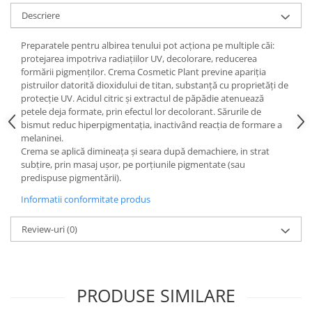
Digestie
Unturi alimentare
Descriere
Imunitate
Sucuri
Memorie
Produse instant
Preparatele pentru albirea tenului pot acţiona pe multiple căi:
protejarea impotriva radiaţiilor UV, decolorare, reducerea
Somn usor
Lapte
formării pigmenţilor. Crema Cosmetic Plant previne apariţia
Produse sanatate sexuala
Paste
pistruilor datorită dioxidului de titan, substanţă cu proprietăţi de
Snacksuri
protecţie UV. Acidul citric şi extractul de păpădie atenuează
Produse pentru Ea
petele deja formate, prin efectul lor decolorant. Sărurile de
Superalimente
Potenta barbati
bismut reduc hiperpigmentaţia, inactivând reacţia de formare a
Atelierul de cafea si ceaiuri
Produse pentru sportivi
melaninei.
Crema se aplică dimineaţa şi seara după demachiere, in strat
Cafea
Proteine
subţire, prin masaj uşor, pe porţiunile pigmentate (sau
Ceaiuri simple
Suplimente fitness
predispuse pigmentării).
Ceaiuri medicinale compuse
Batoane proteice
Informatii conformitate produs
Ceaiuri Maté
Pentru antrenament
Cafea verde
Review-uri
(0)
Mama si copilul
Ulei de Cocos
Produse pentru copii
Ulei de cocos de uz alimentar
Sarcina si alaptare
Ulei de cocos de uz cosmetic
PRODUSE SIMILARE
Alte produse din Cocos