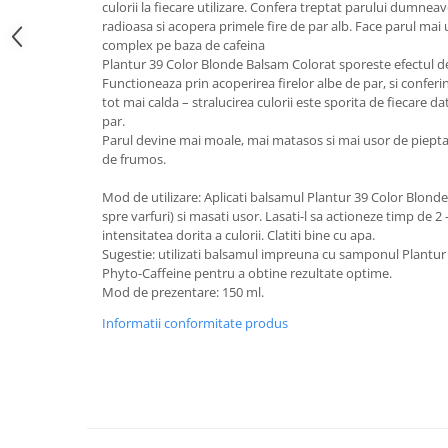
culorii la fiecare utilizare. Confera treptat parului dumne
Digestie
Unturi alimentare
radioasa si acopera primele fire de par alb. Face parul mai
Imunitate
Sucuri
complex pe baza de cafeina
Memorie
Produse instant
Plantur 39 Color Blonde Balsam Colorat sporeste efectul 
Functioneaza prin acoperirea firelor albe de par, si confer
Somn usor
Lapte
tot mai calda – stralucirea culorii este sporita de fiecare d
Produse sanatate sexuala
Paste
par.
Parul devine mai moale, mai matasos si mai usor de piepta
Snacksuri
Produse pentru Ea
de frumos.
Superalimente
Potenta barbati
Atelierul de cafea si ceaiuri
Mod de utilizare: Aplicati balsamul Plantur 39 Color Blond
Produse pentru sportivi
spre varfuri) si masati usor. Lasati-l sa actioneze timp de 2 
Cafea
Proteine
intensitatea dorita a culorii. Clatiti bine cu apa.
Ceaiuri simple
Sugestie: utilizati balsamul impreuna cu samponul Plantu
Suplimente fitness
Phyto-Caffeine pentru a obtine rezultate optime.
Ceaiuri medicinale compuse
Batoane proteice
Mod de prezentare: 150 ml.
Ceaiuri Maté
Pentru antrenament
Informatii conformitate produs
Cafea verde
Mama si copilul
Ulei de Cocos
Produse pentru copii
Ulei de cocos de uz alimentar
Sarcina si alaptare
Ulei de cocos de uz cosmetic
Alte produse din Cocos