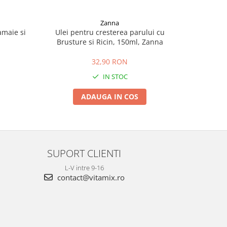
Zanna
amaie si
Ulei pentru cresterea parului cu
Spray cu U
Brusture si Ricin, 150ml, Zanna
32,90 RON
IN STOC
ADAUGA IN COS
SUPORT CLIENTI
L-V intre 9-16
contact@vitamix.ro