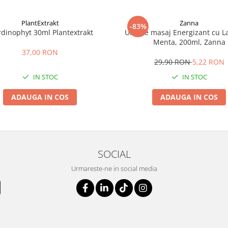
PlantExtrakt
Zanna
-83%
rdinophyt 30ml Plantextrakt
Ulei de masaj Energizant cu L
Menta, 200ml, Zanna
37,00 RON
29,90 RON
5,22 RON
IN STOC
IN STOC
ADAUGA IN COS
ADAUGA IN COS
SOCIAL
Urmareste-ne in social media