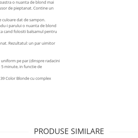
avoastra o nuanta de blond mai
 usor de pieptanat. Contine un
de culoare dat de sampon.
indu-i parului o nuanta de blond
ata cand folositi balsamul pentru
nat. Rezultatul: un par uimitor
e uniform pe par (dinspre radacini
- 5 minute, in functie de
r 39 Color Blonde cu complex
PRODUSE SIMILARE