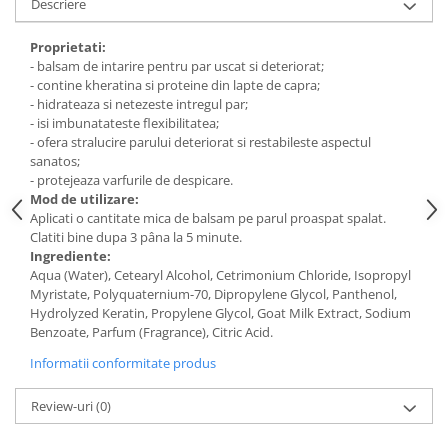
Descriere
Digestie
Unturi alimentare
Imunitate
Sucuri
Proprietati:
Memorie
Produse instant
- balsam de intarire pentru par uscat si deteriorat;
- contine kheratina si proteine din lapte de capra;
Somn usor
Lapte
- hidrateaza si netezeste intregul par;
Produse sanatate sexuala
Paste
- isi imbunatateste flexibilitatea;
Snacksuri
- ofera stralucire parului deteriorat si restabileste aspectul
Produse pentru Ea
sanatos;
Superalimente
Potenta barbati
- protejeaza varfurile de despicare.
Atelierul de cafea si ceaiuri
Produse pentru sportivi
Mod de utilizare:
Aplicati o cantitate mica de balsam pe parul proaspat spalat.
Cafea
Proteine
Clatiti bine dupa 3 pâna la 5 minute.
Ceaiuri simple
Suplimente fitness
Ingrediente:
Aqua (Water), Cetearyl Alcohol, Cetrimonium Chloride, Isopropyl
Ceaiuri medicinale compuse
Batoane proteice
Myristate, Polyquaternium-70, Dipropylene Glycol, Panthenol,
Ceaiuri Maté
Pentru antrenament
Hydrolyzed Keratin, Propylene Glycol, Goat Milk Extract, Sodium
Cafea verde
Benzoate, Parfum (Fragrance), Citric Acid.
Mama si copilul
Ulei de Cocos
Informatii conformitate produs
Produse pentru copii
Ulei de cocos de uz alimentar
Sarcina si alaptare
Review-uri
(0)
Ulei de cocos de uz cosmetic
Alte produse din Cocos