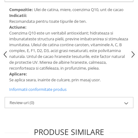
Digestie
Unturi alimentare
Compozitie:
Ulei de catina, miere, coenzima Q10, unt de cacao
Imunitate
Sucuri
Indicatii:
Memorie
Produse instant
Recomandata pentru toate tipurile de ten.
Actiune:
Somn usor
Lapte
Coenzima Q10 este un veritabil antioxidant; hidrateaza si
Produse sanatate sexuala
Paste
imbunatateste structura pielii, previne imbatranirea si stimuleaza
Snacksuri
imunitatea. Uleiul de catina contine caroten, vitaminele A, C, B
Produse pentru Ea
complex, E, F1, D2, D3, acizi grasi nesaturati, este polivitamina
Superalimente
Potenta barbati
naturala. Untul de cacao hraneste tesuturile, este factor natural
Atelierul de cafea si ceaiuri
Produse pentru sportivi
de protectie UV. Mierea de albine hraneste, calmeaza,
reconforteaza si catifeleaza, in profunzime, pielea.
Cafea
Proteine
Aplicare:
Ceaiuri simple
Suplimente fitness
Se aplica seara, inainte de culcare, prin masaj usor.
Ceaiuri medicinale compuse
Batoane proteice
Informatii conformitate produs
Ceaiuri Maté
Pentru antrenament
Cafea verde
Mama si copilul
Review-uri
(0)
Ulei de Cocos
Produse pentru copii
Ulei de cocos de uz alimentar
Sarcina si alaptare
Ulei de cocos de uz cosmetic
PRODUSE SIMILARE
Alte produse din Cocos