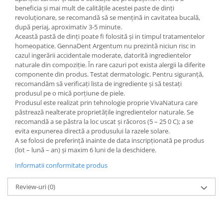
beneficia și mai mult de calităţile acestei paste de dinţi
revoluţionare, se recomandă să se menţină in cavitatea bucală,
după periaj, aproximativ 3-5 minute.
Această pastă de dinţi poate fi folosită şi in timpul tratamentelor
homeopatice. GennaDent Argentum nu prezintă niciun risc in
cazul ingerării accidentale moderate, datorită ingredientelor
naturale din compoziție. În rare cazuri pot exista alergii la diferite
componente din produs. Testat dermatologic. Pentru siguranță,
recomandăm să verificați lista de ingrediente și să testați
produsul pe o mică porțiune de piele.
Produsul este realizat prin tehnologie proprie VivaNatura care
păstrează nealterate proprietățile ingredientelor naturale. Se
recomandă a se păstra la loc uscat și răcoros (5 – 25 0 C); a se
evita expunerea directă a produsului la razele solare.
A se folosi de preferință inainte de data inscripționată pe produs
(lot – lună – an) și maxim 6 luni de la deschidere.
Informatii conformitate produs
Review-uri
(0)