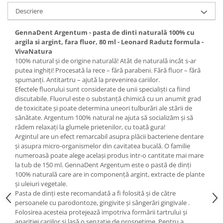
Digestie
Unturi alimentare
Descriere
Imunitate
Sucuri
Memorie
Produse instant
GennaDent Argentum - pasta de dinti naturală 100% cu
argila si argint, fara fluor, 80 ml - Leonard Radutz formula -
Somn usor
Lapte
VivaNatura
Produse sanatate sexuala
Paste
100% natural şi de origine naturală! Atât de naturală incât s-ar
Snacksuri
putea inghiți! Procesată la rece – fără parabeni. Fără fluor – fără
Produse pentru Ea
spumanţi. Antitartru – ajută la prevenirea cariilor.
Superalimente
Potenta barbati
Efectele fluorului sunt considerate de unii specialişti ca fiind
Atelierul de cafea si ceaiuri
Produse pentru sportivi
discutabile. Fluorul este o substanță chimică cu un anumit grad
de toxicitate și poate determina uneori tulburări ale stării de
Cafea
Proteine
sănătate. Argentum 100% natural ne ajuta să socializăm și să
Ceaiuri simple
Suplimente fitness
râdem relaxați la glumele prietenilor, cu toată gura!
Argintul are un efect remarcabil asupra plăcii bacteriene dentare
Ceaiuri medicinale compuse
Batoane proteice
și asupra micro-organismelor din cavitatea bucală. O familie
Ceaiuri Maté
Pentru antrenament
numeroasă poate alege același produs intr-o cantitate mai mare
Cafea verde
la tub de 150 ml. GennaDent Argentum este o pastă de dinţi
Mama si copilul
100% naturală care are in componență argint, extracte de plante
Ulei de Cocos
Produse pentru copii
și uleiuri vegetale.
Ulei de cocos de uz alimentar
Pasta de dinți este recomandată a fi folosită și de către
Sarcina si alaptare
persoanele cu parodontoze, gingivite și sângerări gingivale .
Ulei de cocos de uz cosmetic
Folosirea acesteia protejează impotriva formării tartrului și
Alte produse din Cocos
apariției cariilor și lasă o senzație de prospețime. Pentru a