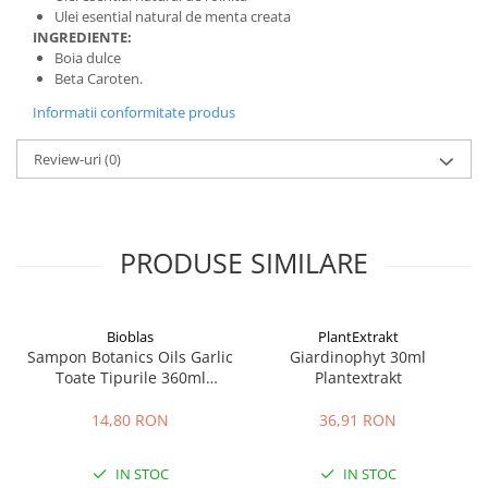
Ulei esential natural de menta creata
INGREDIENTE:
Boia dulce
Beta Caroten.
Informatii conformitate produs
Review-uri
(0)
PRODUSE SIMILARE
Bioblas
PlantExtrakt
Sampon Botanics Oils Garlic
Giardinophyt 30ml
Toate Tipurile 360ml
Plantextrakt
Bioblas
14,80 RON
36,91 RON
IN STOC
IN STOC