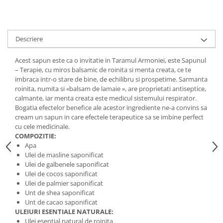
Digestie
Unturi alimentare
Imunitate
Sucuri
Memorie
Produse instant
Descriere
Somn usor
Lapte
Produse sanatate sexuala
Paste
Acest sapun este ca o invitatie in Taramul Armoniei, este Sapunul
– Terapie, cu miros balsamic de roinita si menta creata, ce te
Snacksuri
Produse pentru Ea
imbraca intr-o stare de bine, de echilibru si prospetime. Sarmanta
Superalimente
Potenta barbati
roinita, numita si «balsam de lamaie », are proprietati antiseptice,
Atelierul de cafea si ceaiuri
calmante, iar menta creata este medicul sistemului respirator.
Produse pentru sportivi
Bogatia efectelor benefice ale acestor ingrediente ne-a convins sa
Cafea
Proteine
cream un sapun in care efectele terapeutice sa se imbine perfect
Ceaiuri simple
cu cele medicinale.
Suplimente fitness
COMPOZITIE:
Ceaiuri medicinale compuse
Batoane proteice
Apa
Ceaiuri Maté
Pentru antrenament
Ulei de masline saponificat
Cafea verde
Ulei de galbenele saponificat
Mama si copilul
Ulei de cocos saponificat
Ulei de Cocos
Produse pentru copii
Ulei de palmier saponificat
Ulei de cocos de uz alimentar
Unt de shea saponificat
Sarcina si alaptare
Unt de cacao saponificat
Ulei de cocos de uz cosmetic
ULEIURI ESENTIALE NATURALE:
Alte produse din Cocos
Ulei esential natural de roinita