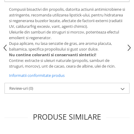
Digestie
Unturi alimentare
Compusii bioactivi din propolis, datorita actiunii antimicrobiene si
Imunitate
Sucuri
astringente, recomanda utilizarea lipstick-ului, pentru hidratarea
Memorie
Produse instant
si regenerarea buzelor lezate, afectate de factorii externi (radiatii
UV, caldura/frig excesiv, vant, agenti chimici).
Somn usor
Lapte
Uleiurile din samburi de struguri si morcov, potenteaza efectul
Produse sanatate sexuala
Paste
emolient si regenerator.
Snacksuri
Dupa aplicare, nu lasa senzatie de gras, are aroma placuta,
Produse pentru Ea
balsamica, specifica propolisului si gust usor dulce.
Superalimente
Potenta barbati
Nu contine coloranti si conservanti sintetici!
Atelierul de cafea si ceaiuri
Produse pentru sportivi
Contine: extracte si uleiuri naturale (propolis, samburi de
struguri, morcov), unt de cacao, ceara de albine, ulei de ricin.
Cafea
Proteine
Ceaiuri simple
Informatii conformitate produs
Suplimente fitness
Ceaiuri medicinale compuse
Batoane proteice
Review-uri
(0)
Ceaiuri Maté
Pentru antrenament
Cafea verde
Mama si copilul
Ulei de Cocos
Produse pentru copii
PRODUSE SIMILARE
Ulei de cocos de uz alimentar
Sarcina si alaptare
Ulei de cocos de uz cosmetic
Alte produse din Cocos