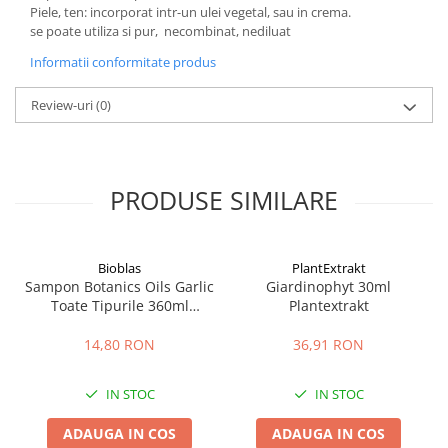
Piele, ten: incorporat intr-un ulei vegetal, sau in crema.
se poate utiliza si pur, necombinat, nediluat
Informatii conformitate produs
Review-uri
(0)
PRODUSE SIMILARE
Bioblas
PlantExtrakt
Sampon Botanics Oils Garlic
Giardinophyt 30ml
Toate Tipurile 360ml
Plantextrakt
Bioblas
14,80 RON
36,91 RON
IN STOC
IN STOC
ADAUGA IN COS
ADAUGA IN COS