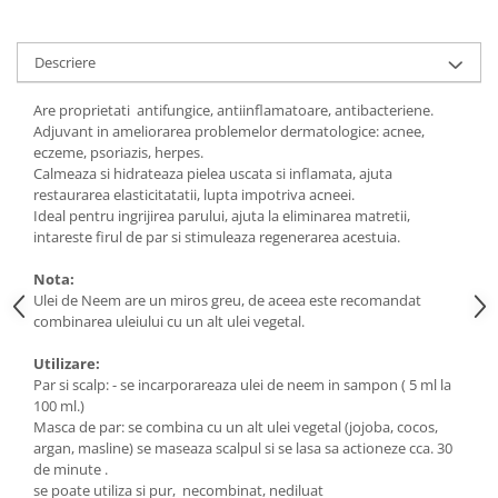
Digestie
Unturi alimentare
Imunitate
Sucuri
Descriere
Memorie
Produse instant
Somn usor
Lapte
Are proprietati antifungice, antiinflamatoare, antibacteriene.
Produse sanatate sexuala
Paste
Adjuvant in ameliorarea problemelor dermatologice: acnee,
eczeme, psoriazis, herpes.
Snacksuri
Produse pentru Ea
Calmeaza si hidrateaza pielea uscata si inflamata, ajuta
Superalimente
Potenta barbati
restaurarea elasticitatatii, lupta impotriva acneei.
Atelierul de cafea si ceaiuri
Ideal pentru ingrijirea parului, ajuta la eliminarea matretii,
Produse pentru sportivi
intareste firul de par si stimuleaza regenerarea acestuia.
Cafea
Proteine
Ceaiuri simple
Nota:
Suplimente fitness
Ulei de Neem are un miros greu, de aceea este recomandat
Ceaiuri medicinale compuse
Batoane proteice
combinarea uleiului cu un alt ulei vegetal.
Ceaiuri Maté
Pentru antrenament
Utilizare:
Cafea verde
Mama si copilul
Par si scalp: - se incarporareaza ulei de neem in sampon ( 5 ml la
Ulei de Cocos
Produse pentru copii
100 ml.)
Masca de par: se combina cu un alt ulei vegetal (jojoba, cocos,
Ulei de cocos de uz alimentar
Sarcina si alaptare
argan, masline) se maseaza scalpul si se lasa sa actioneze cca. 30
Ulei de cocos de uz cosmetic
de minute .
Alte produse din Cocos
se poate utiliza si pur, necombinat, nediluat