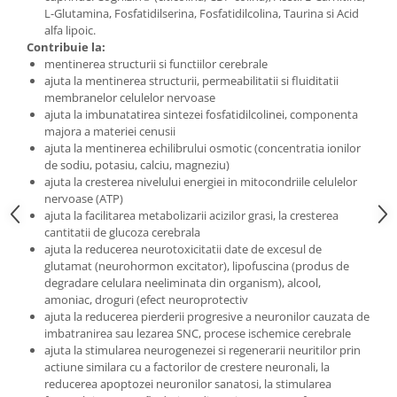
L-Glutamina, Fosfatidilserina, Fosfatidilcolina, Taurina si Acid
alfa lipoic.
Contribuie la:
mentinerea structurii si functiilor cerebrale
ajuta la mentinerea structurii, permeabilitatii si fluiditatii
membranelor celulelor nervoase
ajuta la imbunatatirea sintezei fosfatidilcolinei, componenta
majora a materiei cenusii
ajuta la mentinerea echilibrului osmotic (concentratia ionilor
de sodiu, potasiu, calciu, magneziu)
ajuta la cresterea nivelului energiei in mitocondriile celulelor
nervoase (ATP)
ajuta la facilitarea metabolizarii acizilor grasi, la cresterea
cantitatii de glucoza cerebrala
ajuta la reducerea neurotoxicitatii date de excesul de
glutamat (neurohormon excitator), lipofuscina (produs de
degradare celulara neeliminata din organism), alcool,
amoniac, droguri (efect neuroprotectiv
ajuta la reducerea pierderii progresive a neuronilor cauzata de
imbatranirea sau lezarea SNC, procese ischemice cerebrale
ajuta la stimularea neurogenezei si regenerarii neuritilor prin
actiune similara cu a factorilor de crestere neuronali, la
reducerea apoptozei neuronilor sanatosi, la stimularea