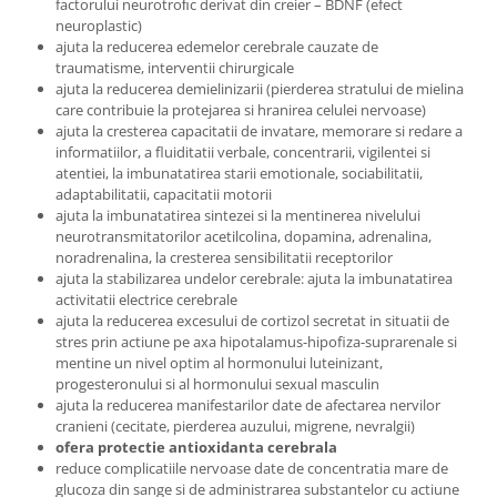
factorului neurotroﬁc derivat din creier – BDNF (efect
neuroplastic)
ajuta la reducerea edemelor cerebrale cauzate de
traumatisme, interventii chirurgicale
ajuta la reducerea demielinizarii (pierderea stratului de mielina
care contribuie la protejarea si hranirea celulei nervoase)
ajuta la cresterea capacitatii de invatare, memorare si redare a
informatiilor, a fluiditatii verbale, concentrarii, vigilentei si
atentiei, la imbunatatirea starii emotionale, sociabilitatii,
adaptabilitatii, capacitatii motorii
ajuta la imbunatatirea sintezei si la mentinerea nivelului
neurotransmitatorilor acetilcolina, dopamina, adrenalina,
noradrenalina, la cresterea sensibilitatii receptorilor
ajuta la stabilizarea undelor cerebrale: ajuta la imbunatatirea
activitatii electrice cerebrale
ajuta la reducerea excesului de cortizol secretat in situatii de
stres prin actiune pe axa hipotalamus-hipofiza-suprarenale si
mentine un nivel optim al hormonului luteinizant,
progesteronului si al hormonului sexual masculin
ajuta la reducerea manifestarilor date de afectarea nervilor
cranieni (cecitate, pierderea auzului, migrene, nevralgii)
ofera protectie antioxidanta cerebrala
reduce complicatiile nervoase date de concentratia mare de
glucoza din sange si de administrarea substantelor cu actiune