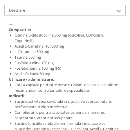
Digestie
Unturi alimentare
Descriere
Imunitate
Sucuri
Memorie
Produse instant
Somn usor
Lapte
Compozitie:
Produse sanatate sexuala
Paste
Citidina 5-difosfocolina 300 mg (citicolina, CDPcolina,
Cognizin®)
Snacksuri
Produse pentru Ea
Acetil L-Carnitina HCI 500 mg
Superalimente
Potenta barbati
L-Glutamina 500 mg
Atelierul de cafea si ceaiuri
Taurina 500 mg
Produse pentru sportivi
Fosfatidilcolina 120 mg
Cafea
Proteine
Fosfatidilserina 100 mg (FS)
Ceaiuri simple
Acid alfa-lipoic 50 mg.
Suplimente fitness
Utilizare / administrare:
Ceaiuri medicinale compuse
Batoane proteice
Cate 4 capsule pe zi intre mese cu 200ml de apa sau conform
Ceaiuri Maté
Pentru antrenament
recomandarii consultantului de specialitate.
Cafea verde
Indicatii:
Mama si copilul
Sustine activitatea cerebrala in situatii de suprasolicitare,
Ulei de Cocos
Produse pentru copii
performanta si efort intelectual.
Ulei de cocos de uz alimentar
Complex unic pentru activitatea cerebrala, memorie,
Sarcina si alaptare
concentrare, atentie si recuperare
Ulei de cocos de uz cosmetic
Sustine functiile cerebrale prin formula inovatoare ce
Alte produse din Cocos
cuprinde: Cognizin® (citicolina, CDP colina), Acetil L-Carnitina,