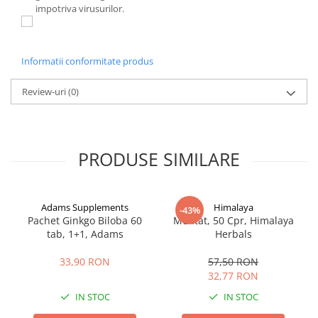
impotriva virusurilor.
Informatii conformitate produs
Review-uri
(0)
PRODUSE SIMILARE
Adams Supplements
Himalaya
-43%
Pachet Ginkgo Biloba 60
Mentat, 50 Cpr, Himalaya
tab, 1+1, Adams
Herbals
33,90 RON
57,50 RON
32,77 RON
IN STOC
IN STOC