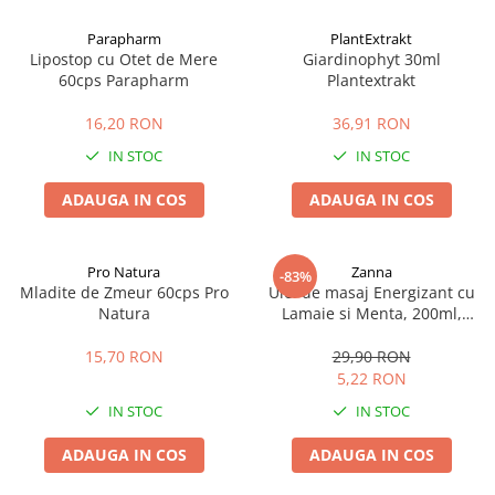
Afectiuni cronice
Dulciuri, patiserii
Produse pentru plaja
Geluri de dus naturale
Parapharm
PlantExtrakt
Sanatatea ochilor
Indulcitori
Lipostop cu Otet de Mere
Giardinophyt 30ml
Vopsele
Hepato-biliare
Miere
60cps Parapharm
Plantextrakt
Produse de uz casnic
Depresie, anxietate
Patiserii
16,20 RON
36,91 RON
Diabet
Bomboane
Produse pentru bucatarie
IN STOC
IN STOC
Glanda tiroida
Gume de mestecat
Produse igienizare
Probleme renale
Siropuri, gemuri
Deodorante
ADAUGA IN COS
ADAUGA IN COS
Prostata, urologie
Ciocolata
Igiena orala
Sistem nervos
Batoane de cereale si fructe
Relaxare
Sistemul osos
Miere Manuka
Protectie antivirala
Pro Natura
Zanna
-83%
Mladite de Zmeur 60cps Pro
Ulei de masaj Energizant cu
Produse naturiste
Mancare sanatoasa
Sare de baie
Natura
Lamaie si Menta, 200ml,
Sapunuri
Zanna
Detoxifiere
Cereale
15,70 RON
29,90 RON
Detergenti Bio
Antiinflamator
Leguminoase
5,22 RON
Antioxidanti
Paine, faina si mixuri
IN STOC
IN STOC
Antitumorale
Sosuri
Articulatii sanatoase
Uleiuri alimentare
ADAUGA IN COS
ADAUGA IN COS
Cardiovasculare
Ulei CBD