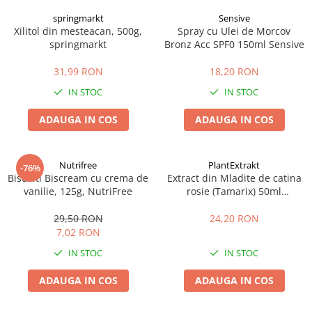
springmarkt
Sensive
Xilitol din mesteacan, 500g,
Spray cu Ulei de Morcov
springmarkt
Bronz Acc SPF0 150ml Sensive
31,99 RON
18,20 RON
IN STOC
IN STOC
ADAUGA IN COS
ADAUGA IN COS
Nutrifree
PlantExtrakt
-76%
Biscuiti Biscream cu crema de
Extract din Mladite de catina
vanilie, 125g, NutriFree
rosie (Tamarix) 50ml
Plantextrakt
29,50 RON
24,20 RON
7,02 RON
IN STOC
IN STOC
ADAUGA IN COS
ADAUGA IN COS