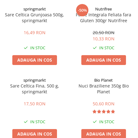
Digestie
Unturi alimentare
springmarkt
Nutrifree
-50%
Imunitate
Sucuri
Sare Celtica Grunjoasa 500g,
Paine Integrala Feliata fara
Memorie
Produse instant
springmarkt
Gluten 300gr Nutrifree
Somn usor
Lapte
16,49 RON
20,50 RON
Produse sanatate sexuala
Paste
10,33 RON
Snacksuri
Produse pentru Ea
IN STOC
IN STOC
Superalimente
Potenta barbati
Atelierul de cafea si ceaiuri
ADAUGA IN COS
ADAUGA IN COS
Produse pentru sportivi
Cafea
Proteine
Ceaiuri simple
Suplimente fitness
springmarkt
Bio Planet
Ceaiuri medicinale compuse
Sare Celtica Fina, 500 g,
Nuci Braziliene 350g Bio
Batoane proteice
springmarkt
Planet
Ceaiuri Maté
Pentru antrenament
Cafea verde
Mama si copilul
17,50 RON
50,60 RON
Ulei de Cocos
Produse pentru copii
Ulei de cocos de uz alimentar
Sarcina si alaptare
IN STOC
IN STOC
Ulei de cocos de uz cosmetic
ADAUGA IN COS
ADAUGA IN COS
Alte produse din Cocos