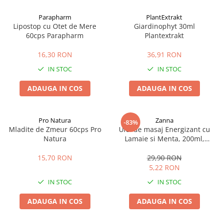
Afectiuni cronice
Dulciuri, patiserii
Produse pentru plaja
Geluri de dus naturale
Parapharm
PlantExtrakt
Sanatatea ochilor
Indulcitori
Lipostop cu Otet de Mere
Giardinophyt 30ml
Vopsele
Hepato-biliare
Miere
60cps Parapharm
Plantextrakt
Produse de uz casnic
Depresie, anxietate
Patiserii
16,30 RON
36,91 RON
Diabet
Bomboane
Produse pentru bucatarie
IN STOC
IN STOC
Glanda tiroida
Gume de mestecat
Produse igienizare
Probleme renale
Siropuri, gemuri
Deodorante
ADAUGA IN COS
ADAUGA IN COS
Prostata, urologie
Ciocolata
Igiena orala
Sistem nervos
Batoane de cereale si fructe
Relaxare
Sistemul osos
Miere Manuka
Protectie antivirala
Pro Natura
Zanna
-83%
Mladite de Zmeur 60cps Pro
Ulei de masaj Energizant cu
Produse naturiste
Mancare sanatoasa
Sare de baie
Natura
Lamaie si Menta, 200ml,
Sapunuri
Zanna
Detoxifiere
Cereale
15,70 RON
29,90 RON
Detergenti Bio
Antiinflamator
Leguminoase
5,22 RON
Antioxidanti
Paine, faina si mixuri
IN STOC
IN STOC
Antitumorale
Sosuri
Articulatii sanatoase
Uleiuri alimentare
ADAUGA IN COS
ADAUGA IN COS
Cardiovasculare
Ulei CBD