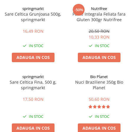
Digestie
Unturi alimentare
springmarkt
Nutrifree
-50%
Imunitate
Sucuri
Sare Celtica Grunjoasa 500g,
Paine Integrala Feliata fara
Memorie
Produse instant
springmarkt
Gluten 300gr Nutrifree
Somn usor
Lapte
16,49 RON
20,50 RON
Produse sanatate sexuala
Paste
10,33 RON
Snacksuri
Produse pentru Ea
IN STOC
IN STOC
Superalimente
Potenta barbati
Atelierul de cafea si ceaiuri
ADAUGA IN COS
ADAUGA IN COS
Produse pentru sportivi
Cafea
Proteine
Ceaiuri simple
Suplimente fitness
springmarkt
Bio Planet
Ceaiuri medicinale compuse
Sare Celtica Fina, 500 g,
Nuci Braziliene 350g Bio
Batoane proteice
springmarkt
Planet
Ceaiuri Maté
Pentru antrenament
Cafea verde
Mama si copilul
17,50 RON
50,60 RON
Ulei de Cocos
Produse pentru copii
Ulei de cocos de uz alimentar
Sarcina si alaptare
IN STOC
IN STOC
Ulei de cocos de uz cosmetic
ADAUGA IN COS
ADAUGA IN COS
Alte produse din Cocos