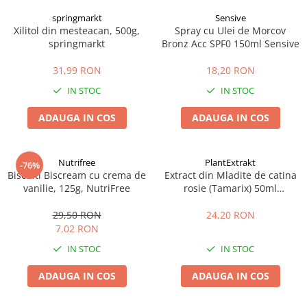
springmarkt
Sensive
Xilitol din mesteacan, 500g,
Spray cu Ulei de Morcov
springmarkt
Bronz Acc SPF0 150ml Sensive
31,99 RON
18,20 RON
IN STOC
IN STOC
ADAUGA IN COS
ADAUGA IN COS
Nutrifree
PlantExtrakt
-76%
Biscuiti Biscream cu crema de
Extract din Mladite de catina
vanilie, 125g, NutriFree
rosie (Tamarix) 50ml
Plantextrakt
29,50 RON
24,20 RON
7,02 RON
IN STOC
IN STOC
ADAUGA IN COS
ADAUGA IN COS