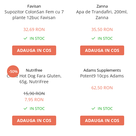
Favisan
Zanna
Supozitor ColonSan Fem cu 7
Apa de Trandafiri, 200ml,
plante 12buc Favisan
Zanna
32,69 RON
35,50 RON
IN STOC
IN STOC
ADAUGA IN COS
ADAUGA IN COS
Nutrifree
Adams Supplements
-50%
Chifle Hot Dog Fara Gluten,
Potent9 10cps Adams
65g, NutriFree
62,50 RON
15,90 RON
7,95 RON
IN STOC
IN STOC
ADAUGA IN COS
ADAUGA IN COS